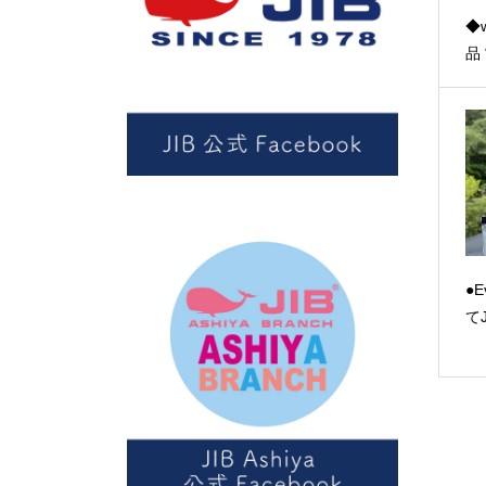
◆w
品 
●E
て