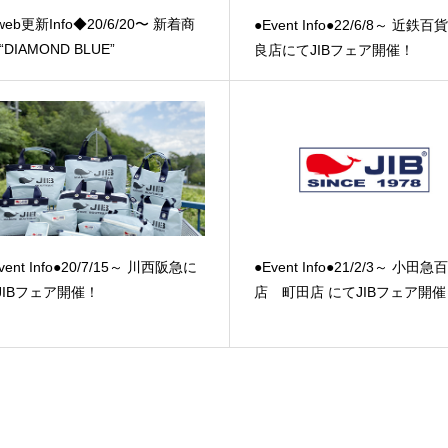
eb更新Info◆20/6/20〜 新着商
●Event Info●22/6/8～ 近鉄
“DIAMOND BLUE”
良店にてJIBフェア開催！
vent Info●20/7/15～ 川西阪急に
●Event Info●21/2/3～ 小田急
JIBフェア開催！
店 町田店 にてJIBフェア開