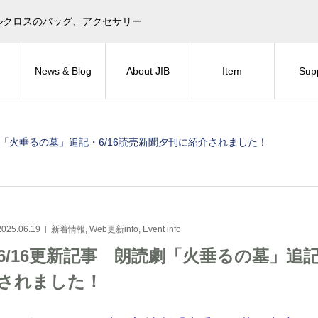
目印！セイルクロスのバッグ、アクセサリー
News & Blog
About JIB
Item
Sup
劇「火垂るの墓」追記・6/16読売新聞夕刊に紹介されました！
2025.06.19
新着情報
,
Web更新info
,
Event info
6/16更新記事 朗読劇「火垂るの墓」追記
されました！