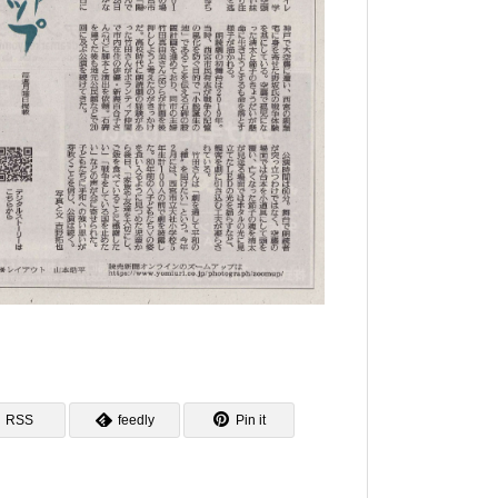
RSS
feedly
Pin it