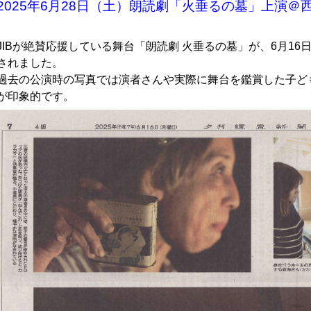
2025年6月28日（土）朗読劇「火垂るの墓」上演＠
JIBが絶賛応援している舞台「朗読劇 火垂るの墓」が、6月1
されました。
過去の公演時の写真では演者さんや実際に舞台を鑑賞した子ど
が印象的です。