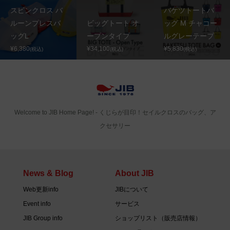
スピンクロス バ
バケツトートバ
ルーンプレスバ
ビッグトート オ
ッグ M チャコー
ッグL
ープンタイプ
ルグレーテープ
¥6,380
¥34,100
¥5,830
(税込)
(税込)
(税込)
Welcome to JIB Home Page! ‐ くじらが目印！セイルクロスのバッグ、ア
クセサリー
News & Blog
About JIB
Web更新info
JIBについて
Event info
サービス
JIB Group info
ショップリスト（販売店情報）