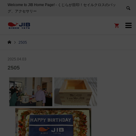
Welcome to JIB Home Page! ‐ くじらが目印！セイルクロスのバッ
グ、アクセサリー


2505
2025.04.03
2505