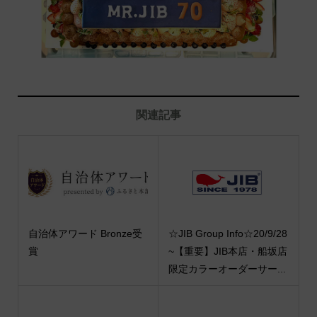
関連記事
自治体アワード Bronze受
☆JIB Group Info☆20/9/28
賞
~【重要】JIB本店・船坂店
限定カラーオーダーサー...