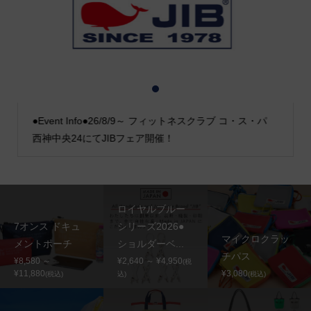
1
2
3
●Event Info●26/8/9～ フィットネスクラブ コ・ス・パ
西神中央24にてJIBフェア開催！
ロイヤルブルー
7オンス ドキュ
シリーズ2026●
マイクロクラッ
メントポーチ
ショルダーベ...
チパス
¥8,580 ～
¥2,640 ～ ¥4,950
(税
¥11,880
¥3,080
(税込)
込)
(税込)