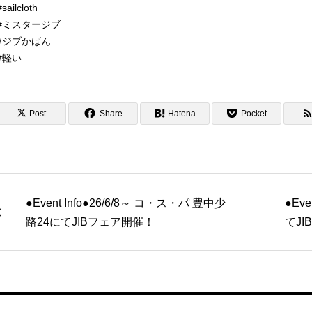
#sailcloth
#ミスタージブ
#ジブかばん
#軽い
Post
Share
Hatena
Pocket
●Event Info●26/6/8～ コ・ス・パ 豊中少
●Eve
路24にてJIBフェア開催！
てJ