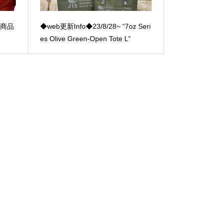
新着商品
◆web更新Info◆23/8/28~ “7oz Seri
es Olive Green-Open Tote L”