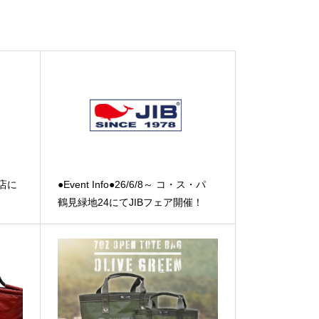
戸店に
●Event Info●26/6/8～ コ・ス・パ
鶴見緑地24にてJIBフェア開催！