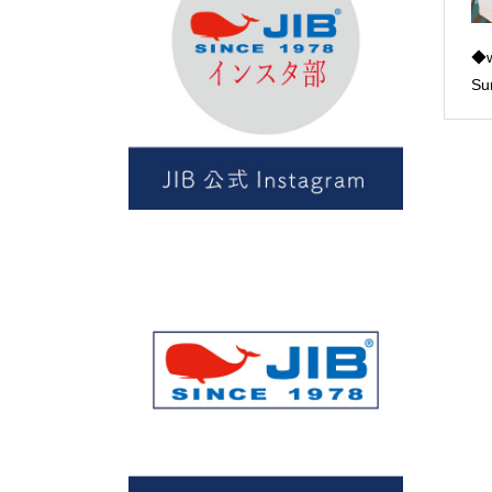
◆w
Su