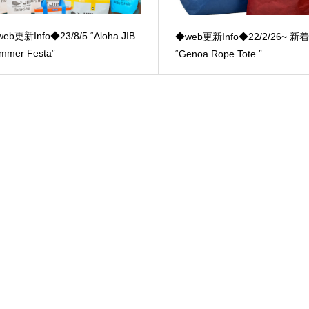
eb更新Info◆23/8/5 “Aloha JIB
◆web更新Info◆22/2/26~ 
mmer Festa”
“Genoa Rope Tote ”