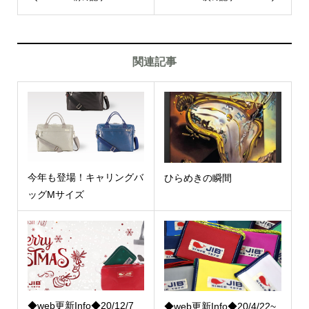
関連記事
今年も登場！キャリングバ
ひらめきの瞬間
ッグMサイズ
◆web更新Info◆20/12/7
◆web更新Info◆20/4/22~