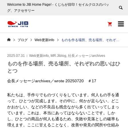
Welcome to JIB Home Page! ‐ くじらが目印！セイルクロスのバッ
グ、アクセサリー


ブログ
Web更新info
ものを作る場所、売る場所、それぞれの思いはひとつ
2025.07.31
Web更新info
,
MR.Jiblog
,
社長メッセージarchives
ものを作る場所、売る場所、それぞれの思いはひ
とつ
会長メッセージarchives／wrote 20250720 ＃17
私たちは、手作りでものづくりをしています。何人もの手を通
って、ひとつが完成します。その中に、何かが足らない、どこ
かおかしい、などの不良品も残念ながら多く出ていってしまっ
ています。これは、本当にあってはならないことです。しか
し、ひとつの商品が何人も通るため、失敗や見落としの確率も
増えます。ここに甘えることなく、改善や発見の関所や仕組み