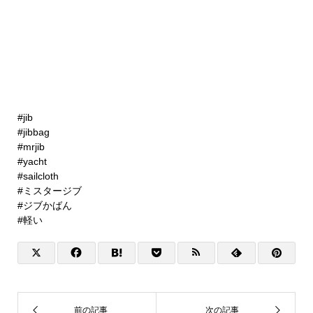
#jib
#jibbag
#mrjib
#yacht
#sailcloth
#ミスタージブ
#ジブかばん
#軽い