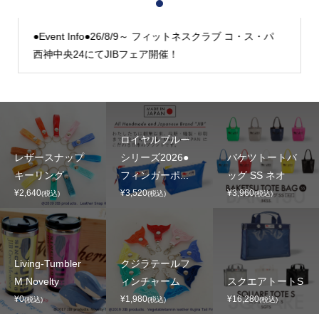
1
2
3
●Event Info●26/8/9～ フィットネスクラブ コ・ス・パ
西神中央24にてJIBフェア開催！
ロイヤルブルー
レザースナップ
シリーズ2026●
バケツトートバ
キーリング
フィンガーポ...
ッグ SS ネオ
¥2,640
¥3,520
¥3,960
(税込)
(税込)
(税込)
Living-Tumbler
クジラテールフ
M Novelty
ィンチャーム
スクエアトートS
¥0
¥1,980
¥16,280
(税込)
(税込)
(税込)