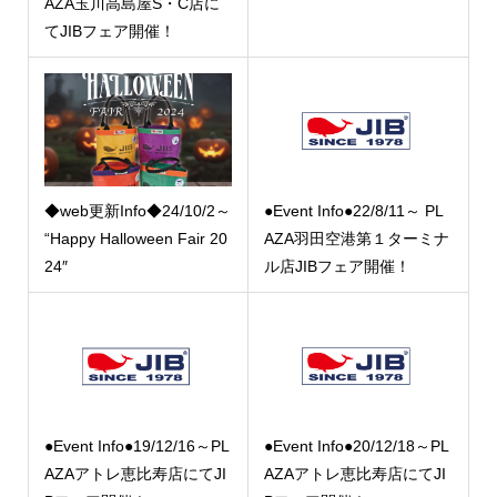
AZA玉川高島屋S・C店に
てJIBフェア開催！
◆web更新Info◆24/10/2～
●Event Info●22/8/11～ PL
“Happy Halloween Fair 20
AZA羽田空港第１ターミナ
24″
ル店JIBフェア開催！
●Event Info●19/12/16～PL
●Event Info●20/12/18～PL
AZAアトレ恵比寿店にてJI
AZAアトレ恵比寿店にてJI