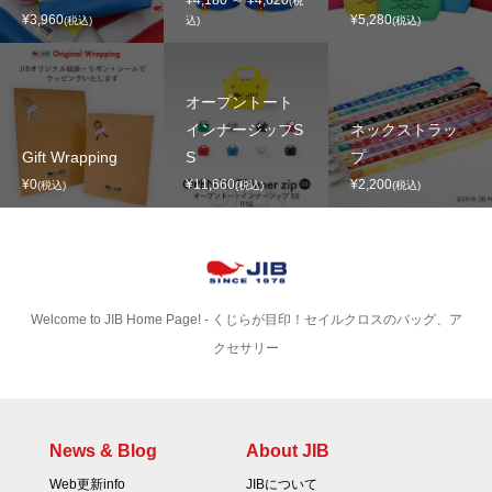
¥4,180 ～ ¥4,620
(税
¥3,960
¥5,280
(税込)
込)
(税込)
オープントート
インナージップS
ネックストラッ
Gift Wrapping
S
プ
¥0
¥11,660
¥2,200
(税込)
(税込)
(税込)
Welcome to JIB Home Page! ‐ くじらが目印！セイルクロスのバッグ、ア
クセサリー
News & Blog
About JIB
Web更新info
JIBについて