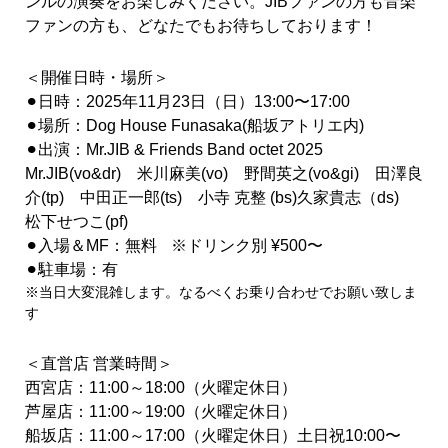
ンルの演奏をお楽しみください。
JIBファンの方も音楽
ファンの方も、
どなたでもお待ちしております！
＜開催日時・場所＞
⚫︎日時：
2025
年
11
月
23
日（日）
13:00〜
17:00
⚫︎場所：
Dog House Funasaka(船坂アトリエ内)
⚫︎出演：Mr.JIB & Friends Band octet 2025
Mr.JIB(vo&dr) 米川麻美(vo) 野間英之(vo&gi) 田澤良
介(tp) 中田正一郎(ts) 小寺 克整 (bs)久家貴志（ds)
松下せつこ(pf)
⚫︎入場＆MF：無料
※ドリンク別 ¥500〜
⚫︎駐車場：有
※当日大変混雑します。なるべくお乗り合わせでお願い致しま
す
＜直営店 営業時間＞
西宮店：11:00～18:00（火曜定休日）
芦屋店：11:00～19:00（火曜定休日）
船坂店：11:00～17:00（火曜定休日）土日祝10:00〜