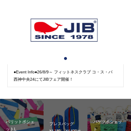
1
2
3
●Event Info●26/8/9～ フィットネスクラブ コ・ス・パ
西神中央24にてJIBフェア開催！
バリットポシェ
バケツポシェッ
プレスバッグ
ットL
ト