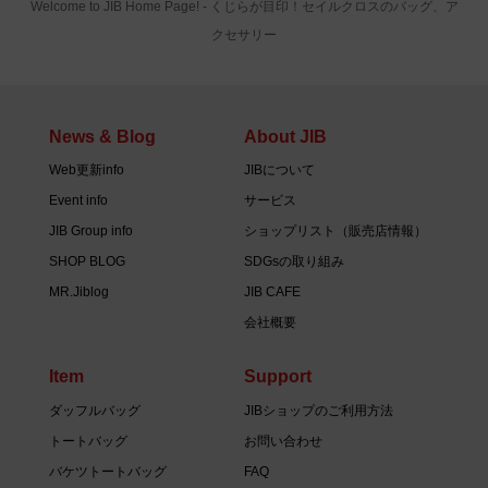
Welcome to JIB Home Page! ‐ くじらが目印！セイルクロスのバッグ、ア
クセサリー
News & Blog
About JIB
Web更新info
JIBについて
Event info
サービス
JIB Group info
ショップリスト（販売店情報）
SHOP BLOG
SDGsの取り組み
MR.Jiblog
JIB CAFE
会社概要
Item
Support
ダッフルバッグ
JIBショップのご利用方法
トートバッグ
お問い合わせ
バケツトートバッグ
FAQ