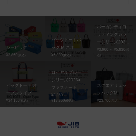
バーガンディヨ
ッティングカラ
バケツトートバ
ーシリーズ202...
シーピッグ
ッグ M ネオ
¥3,960 ～ ¥5,830
(税
¥2,860
¥5,830
(税込)
(税込)
込)
ロイヤルブルー
シリーズ2026●
ビッグトート オ
スクエアリュッ
ファスナート...
ープンタイプ
クバッグM
¥8,360 ～
¥34,100
¥13,860
¥23,760
(税込)
(税込)
(税込)