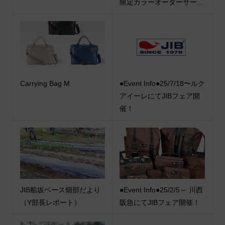
限定カラーオーダーサー...
Carrying Bag M
●Event Info●25/7/18〜ルク
アイーレにてJIBフェア開
催！
JIB船坂ベース畑部だより
●Event Info●25/2/5～ 川西
（Y部長レポート）
阪急にてJIBフェア開催！