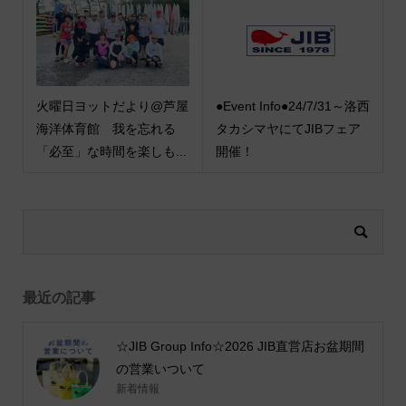
火曜日ヨットだより@芦屋
●Event Info●24/7/31～洛西
海洋体育館 我を忘れる
タカシマヤにてJIBフェア
「必至」な時間を楽しも...
開催！
最近の記事
☆JIB Group Info☆2026 JIB直営店お盆期間
の営業いついて
新着情報