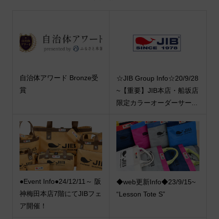
自治体アワード Bronze受
☆JIB Group Info☆20/9/28
賞
~【重要】JIB本店・船坂店
限定カラーオーダーサー...
●Event Info●24/12/11～ 阪
◆web更新Info◆23/9/15~
神梅田本店7階にてJIBフェ
“Lesson Tote S”
ア開催！