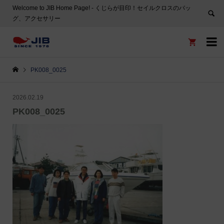
Welcome to JIB Home Page! ‐ くじらが目印！セイルクロスのバッ
グ、アクセサリー


PK008_0025
2026.02.19
PK008_0025