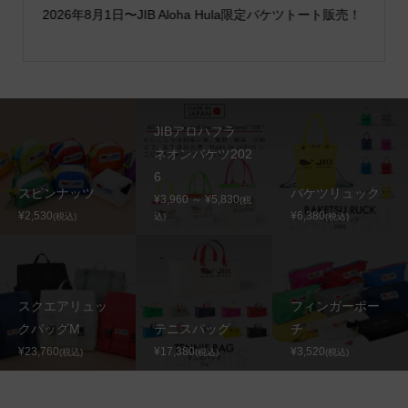
2026年8月1日〜JIB Aloha Hula限定バケツトート販売！
JIBアロハフラ
ネオンバケツ202
6
スピンナッツ
バケツリュック
¥3,960 ～ ¥5,830
(税
¥2,530
¥6,380
(税込)
込)
(税込)
スクエアリュッ
フィンガーポー
クバッグM
テニスバッグ
チ
¥23,760
¥17,380
¥3,520
(税込)
(税込)
(税込)