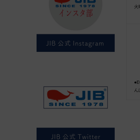
火
●E
ん