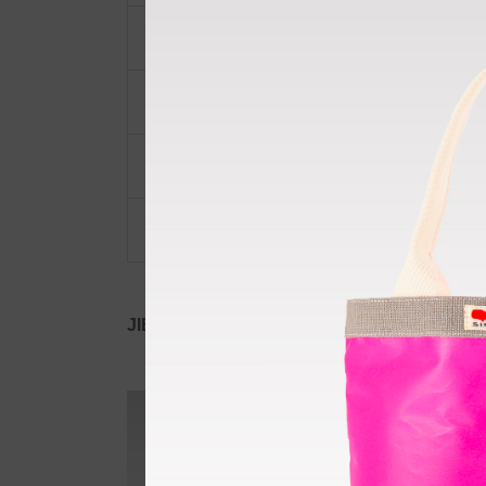
ポーチ・ポシェット
小物類
限定品・限定カラー
その他
JIB公式SNS