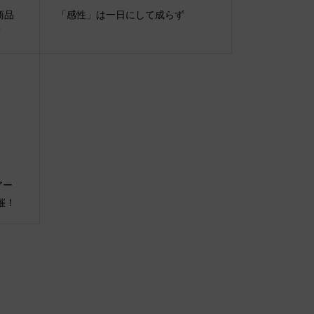
着商品
「感性」は一日にして成らず
”
イアー
催！