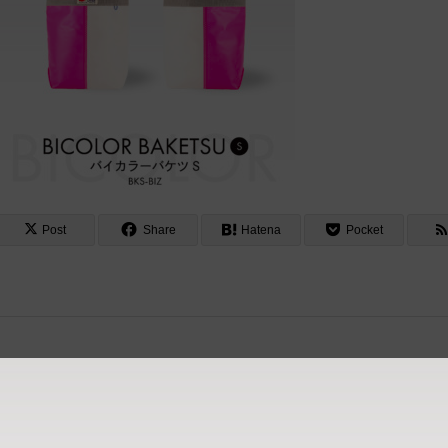
Post
Share
Hatena
Pocket