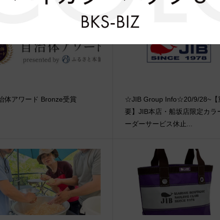
治体アワード Bronze受賞
☆JIB Group Info☆20/9/28~
要】JIB本店・船坂店限定カラ
ーダーサービス休止...