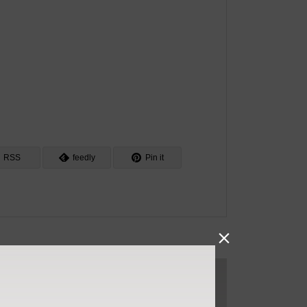
RSS
feedly
Pin it
