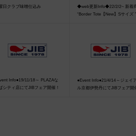
曜日クラブ味噌仕込み
◆web更新Info◆22/2/2~ 新
“Border Tote【New】Sサイズ 
vent Info●19/11/18～ PLAZAな
●Event Info●21/4/14～ジェ
ばシティ店にてJIBフェア開催！
ル京都伊勢丹にてJIBフェア開