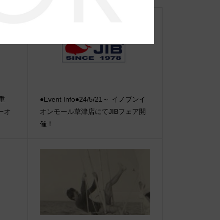
【重
●Event Info●24/5/21～ イノブンイ
ーオ
オンモール草津店にてJIBフェア開
催！