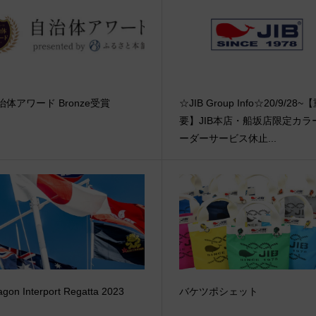
治体アワード Bronze受賞
☆JIB Group Info☆20/9/28~
要】JIB本店・船坂店限定カラ
ーダーサービス休止...
agon Interport Regatta 2023
バケツポシェット