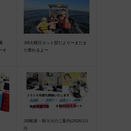
【重
JIB火曜日ヨット部だより〜まだま
ーオ
だ乗れるよ〜
JIB船坂・朝ヨガのご案内(2026/1/1
0)