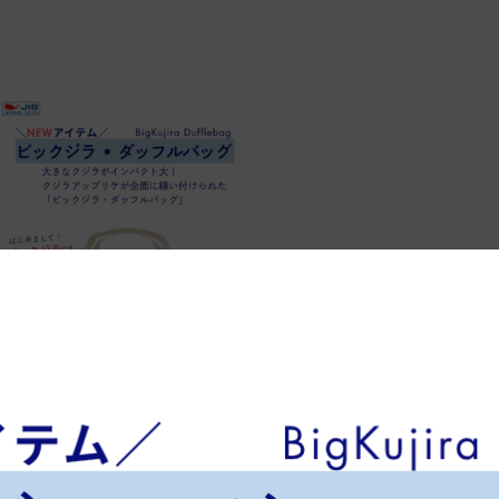
Post
Share
Hatena
Pocket