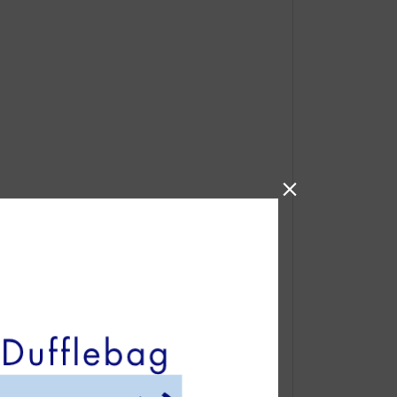

RSS
feedly
Pin it