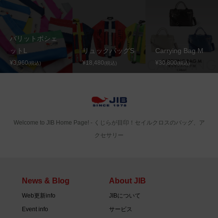
バリットポシェ
ットL
リュックバッグS
Carrying Bag M
¥3,960
¥18,480
¥30,800
(税込)
(税込)
(税込)
Welcome to JIB Home Page! ‐ くじらが目印！セイルクロスのバッグ、ア
クセサリー
News & Blog
About JIB
Web更新info
JIBについて
Event info
サービス