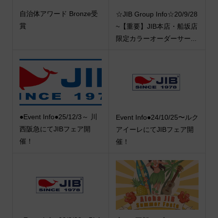
自治体アワード Bronze受
☆JIB Group Info☆20/9/28
賞
~【重要】JIB本店・船坂店
限定カラーオーダーサー...
●Event Info●25/12/3～ 川
Event Info●24/10/25〜ルク
西阪急にてJIBフェア開
アイーレにてJIBフェア開
催！
催！