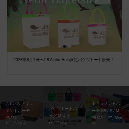
1
2
3
2026年8月1日〜JIB Aloha Hula限定バケツトート販売！
7オンス ドキュ
ドキュメントポ
バケツトートバ
メントポーチ
ーチ SS / S / M
ッグ M ネオ
¥8,580 ～
¥5,830 ～ ¥7,480
(税
¥11,880
¥5,830
(税込)
(税込)
込)