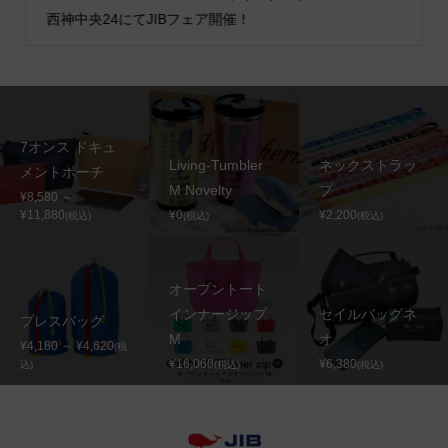
西神中央24にてJIBフェア開催！
7オンス ドキュ
Living-Tumbler
ネックストラッ
メントポーチ
M Novelty
プ
¥8,580 ～
¥11,880
¥0
¥2,200
(税込)
(税込)
(税込)
オープントート
インナージップ
セイルバッグネ
プレスバッグ
M
オ
¥4,180 ～ ¥4,620
(税
¥16,060
¥6,380
込)
(税込)
(税込)