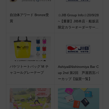
自治体アワード Bronze受
☆JIB Group Info☆20/9/28
賞
~【重要】JIB本店・船坂店
限定カラーオーダーサー...
バケツトートバッグ M チ
Ashiya&Nishinomiya Bar C
ャコールグレーテープ
up 2nd 第2回 芦屋西宮バ
ーカップ【協賛一覧】