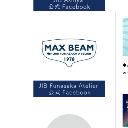
◆w
er 