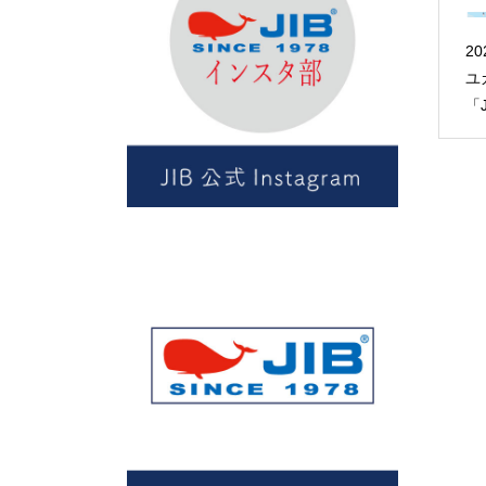
2
ユ
「