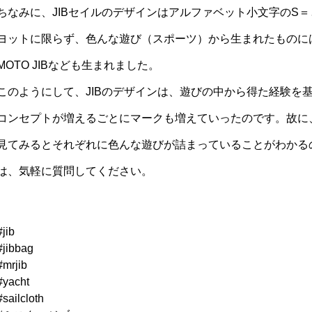
ちなみに、JIBセイルのデザインはアルファベット小文字のS
ヨットに限らず、色んな遊び（スポーツ）から生まれたものにはS
MOTO JIBなども生まれました。
このようにして、JIBのデザインは、遊びの中から得た経験を
コンセプトが増えるごとにマークも増えていったのです。故に、
見てみるとそれぞれに色んな遊びが詰まっていることがわかる
は、気軽に質問してください。
#jib
#jibbag
#mrjib
#yacht
#sailcloth