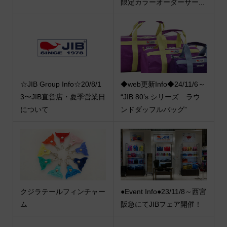
限定カラーオーダーサー...
☆JIB Group Info☆20/8/1
◆web更新Info◆24/11/6～
3〜JIB直営店・夏季営業日
“JIB 80’s シリーズ ラウ
について
ンドダッフルバッグ”
クジラテールフィンチャー
●Event Info●23/11/8～西宮
ム
阪急にてJIBフェア開催！