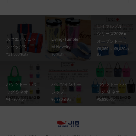
ロイヤルブルー
シリーズ2026●
スクエアリュッ
Living-Tumbler
オープントー...
クバッグS
M Novelty
¥8,360 ～ ¥9,020
(税
¥21,560
¥0
(税込)
(税込)
込)
バケツトートバ
バケツインナー
バケツトートバ
ッグ S ネオ
ジップ
ッグ M ネオ
¥4,730
¥6,380
¥5,830
(税込)
(税込)
(税込)