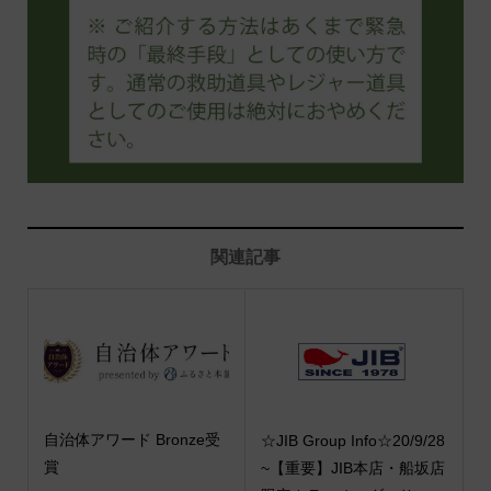
関連記事
自治体アワード Bronze受
☆JIB Group Info☆20/9/28
賞
~【重要】JIB本店・船坂店