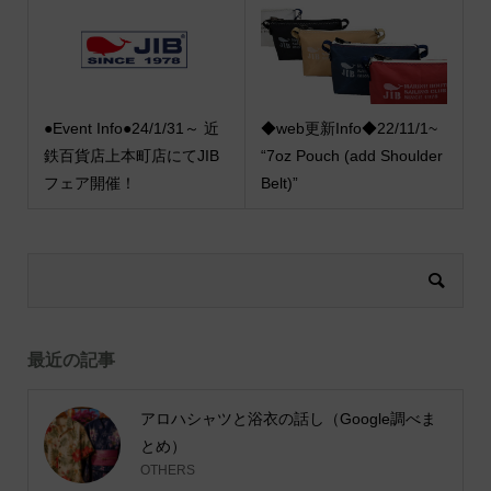
●Event Info●24/1/31～ 近
◆web更新Info◆22/11/1~
鉄百貨店上本町店にてJIB
“7oz Pouch (add Shoulder
フェア開催！
Belt)”
最近の記事
アロハシャツと浴衣の話し（Google調べま
とめ）
OTHERS