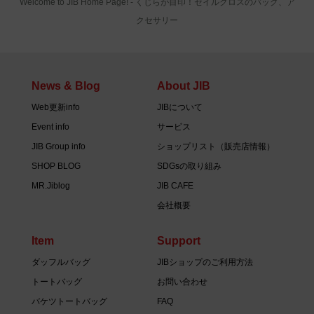
Welcome to JIB Home Page! ‐ くじらが目印！セイルクロスのバッグ、ア
クセサリー
News & Blog
About JIB
Web更新info
JIBについて
Event info
サービス
JIB Group info
ショップリスト（販売店情報）
SHOP BLOG
SDGsの取り組み
MR.Jiblog
JIB CAFE
会社概要
Item
Support
ダッフルバッグ
JIBショップのご利用方法
トートバッグ
お問い合わせ
バケツトートバッグ
FAQ