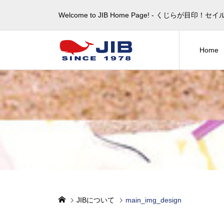
Welcome to JIB Home Page! ‐ くじらが
Home
JIBについて
main_img_design