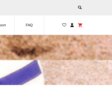
port
FAQ