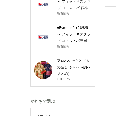
～ フィットネスクラ
ブ コ・ス・パ 西神...
新着情報
●Event Info●26/8/9
～ フィットネスクラ
ブ コ・ス・パ三国...
新着情報
アロハシャツと浴衣
の話し（Google調べ
まとめ）
OTHERS
かたちで選ぶ