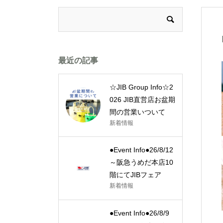
最近の記事
☆JIB Group Info☆2
026 JIB直営店お盆期
間の営業いついて
新着情報
●Event Info●26/8/12
～阪急うめだ本店10
階にてJIBフェア
新着情報
●Event Info●26/8/9