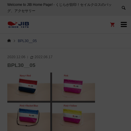
Welcome to JIB Home Page! ‐ くじらが目印！セイルクロスのバッ
グ、アクセサリー


BPL30__05
2020.12.06
2022.06.17
BPL30__05