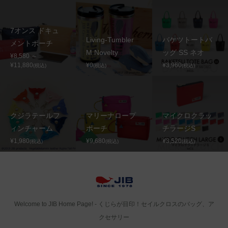
7オンス ドキュ
Living-Tumbler
バケツトートバ
メントポーチ
M Novelty
ッグ SS ネオ
¥8,580 ～
¥11,880
¥0
¥3,960
(税込)
(税込)
(税込)
クジラテールフ
マリーナロープ
マイクロクラッ
ィンチャーム
ポーチ
チラージS
¥1,980
¥9,680
¥3,520
(税込)
(税込)
(税込)
Welcome to JIB Home Page! ‐ くじらが目印！セイルクロスのバッグ、ア
クセサリー