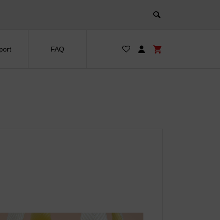
port
FAQ