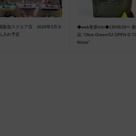
槻阪急スクエア店 2026年3月ネ
◆web更新Info◆19/09/28〜
ム入れ予定
品 “Olive Green/SJ OPEN D 
Msize”