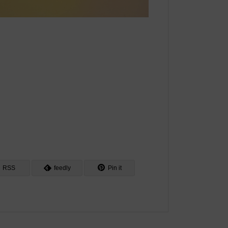
RSS
feedly
Pin it