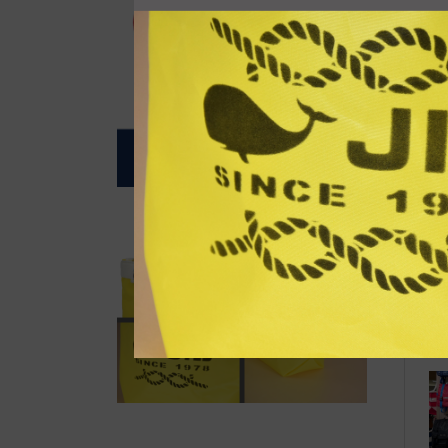
自
◆w
To