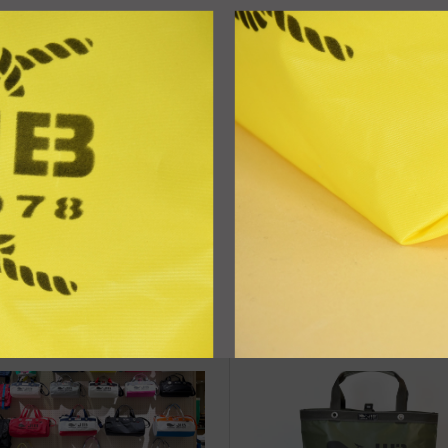
治体アワード Bronze受賞
☆JIB Group Info☆20/9/28~
要】JIB本店・船坂店限定カラ
ーダーサービス休止...
eb更新Info◆23/9/15~ “Lesson
博多出張に行ってきました。
te S”