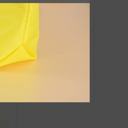
【重
ドキュメントポーチ SS / S / M
ーオ
●Event Info●21/4/1～ 京阪百貨店守
口店にてJIBフェア開催！