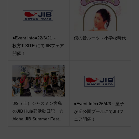
●Event Info●22/6/21～
僕の音ルーツ～小学校時代
枚方T-SITE にてJIBフェア
開催！
8/9（土）ジャスミン宮島
●Event Info●26/4/6～皇子
のJIB Hula部活動日記 ☆
が丘公園プールにてJIBフ
Aloha JIB Summer Fest...
ェア開催！