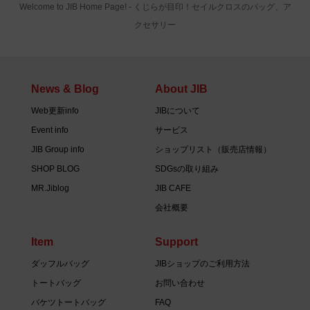
Welcome to JIB Home Page! ‐ くじらが目印！セイルクロスのバッグ、ア
クセサリー
News & Blog
About JIB
Web更新info
JIBについて
Event info
サービス
JIB Group info
ショップリスト（販売店情報）
SHOP BLOG
SDGsの取り組み
MR.Jiblog
JIB CAFE
会社概要
Item
Support
ダッフルバッグ
JIBショップのご利用方法
トートバッグ
お問い合わせ
バケツトートバッグ
FAQ