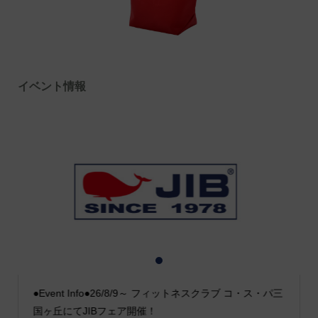
イベント情報
1
2
3
●Event Info●26/8/9～ フィットネスクラブ コ・ス・パ三
国ヶ丘にてJIBフェア開催！