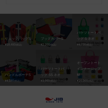
バケツトートバ
リュックバッグS
ブックカバーS
ッグ S ネオ
¥18,480
¥2,200
¥4,730
(税込)
(税込)
(税込)
オープントート
バケツトートバ
インナージップ
ハンドルポーチS
ッグ SS ネオ
M
¥4,180
¥3,960
¥16,060
(税込)
(税込)
(税込)