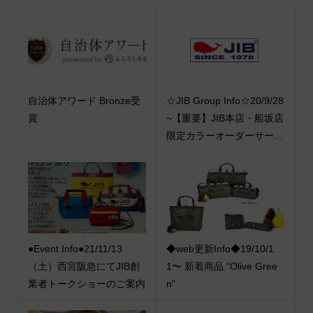
自治体アワード Bronze受
☆JIB Group Info☆20/9/28
賞
~【重要】JIB本店・船坂店
限定カラーオーダーサー...
●Event Info●21/11/13
◆web更新Info◆19/10/1
（土）西宮阪急にてJIB創
1〜 新着商品 “Olive Gree
業者トークショーのご案内
n”