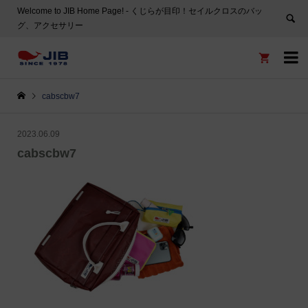
Welcome to JIB Home Page! ‐ くじらが目印！セイルクロスのバッ
グ、アクセサリー


cabscbw7
2023.06.09
cabscbw7