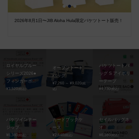
1
2
3
2026年8月1日〜JIB Aloha Hula限定バケツトート販売！
ロイヤルブルー
バケツトートバ
オープントート
シリーズ2026●
ッグ S アイボリ
バッグ
フィンガーポ...
ーテープ
¥7,260 ～ ¥9,020
(税
¥3,520
¥4,730
(税込)
込)
(税込)
バケツインナー
カードブックケ
セイルバッグネ
ジップ
ース
オ
¥6,380
¥2,640
¥6,380
(税込)
(税込)
(税込)