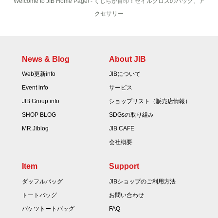
Welcome to JIB Home Page! ‐ くじらが目印！セイルクロスのバッグ、ア
クセサリー
News & Blog
About JIB
Web更新info
JIBについて
Event info
サービス
JIB Group info
ショップリスト（販売店情報）
SHOP BLOG
SDGsの取り組み
MR.Jiblog
JIB CAFE
会社概要
Item
Support
ダッフルバッグ
JIBショップのご利用方法
トートバッグ
お問い合わせ
バケツトートバッグ
FAQ