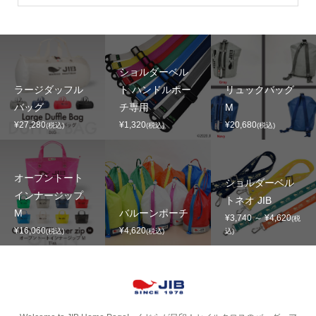
ショルダーベル
ラージダッフル
ト ハンドルポー
リュックバッグ
バッグ
チ専用
M
¥27,280
¥1,320
¥20,680
(税込)
(税込)
(税込)
オープントート
ショルダーベル
インナージップ
トネオ JIB
M
バルーンポーチ
¥3,740 ～ ¥4,620
(税
¥16,060
¥4,620
(税込)
(税込)
込)