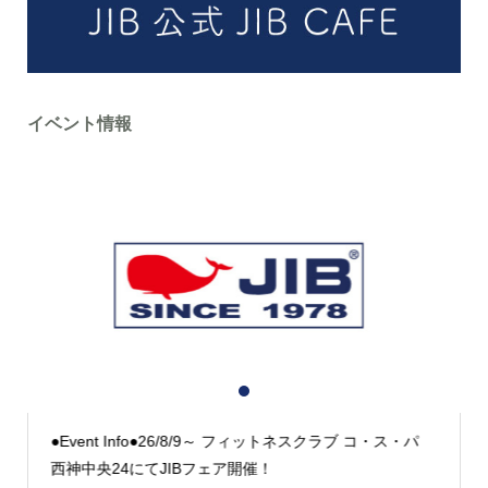
イベント情報
1
2
3
●Event Info●26/8/9～ フィットネスクラブ コ・ス・パ
西神中央24にてJIBフェア開催！