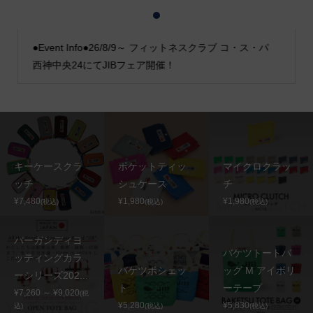
1
2
3
●Event Info●26/8/9～ フィットネスクラブ コ・ス・パ
西神中央24にてJIBフェア開催！
キーケースクラ
ポケットティッ
マイクロクラッ
ッチ
シュケース
チ
¥7,480
¥1,980
¥1,980
(税込)
(税込)
(税込)
バーガンディヨ
バケツトートバ
ッティングカラ
バケツポシェッ
ッグ M アイボリ
ーシリーズ202...
ト
ーテープ
¥7,260 ～ ¥9,020
(税
¥5,280
¥5,830
込)
(税込)
(税込)