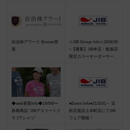
自治体アワード Bronze受
☆JIB Group Info☆20/9/28
賞
~【重要】JIB本店・船坂店
限定カラーオーダーサー...
◆web更新Info◆19/9/8〜
●Event Info●21/3/31～ 近
新着商品 “JIBアスリートク
鉄百貨店上本町店にてJIB
ラブTシャツ”
フェア開催！