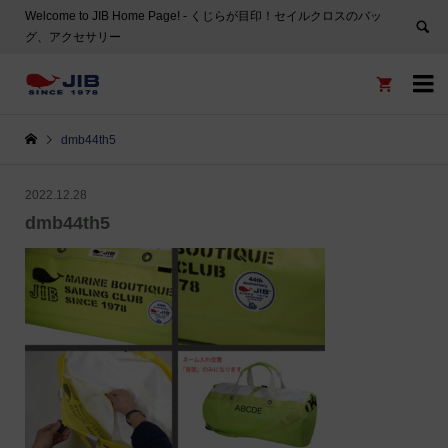
Welcome to JIB Home Page! ‐ くじらが目印！セイルクロスのバッ
グ、アクセサリー


dmb44th5
2022.12.28
dmb44th5