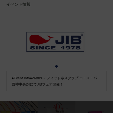
イベント情報
1
2
3
●Event Info●26/8/9～ フィットネスクラブ コ・ス・パ
西神中央24にてJIBフェア開催！