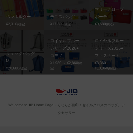
マリーナロープ
ペンホルダー
テニスバッグ
ポーチ
¥2,310
¥17,380
¥9,680
(税込)
(税込)
(税込)
ロイヤルブルー
ロイヤルブルー
シリーズ2026●
シリーズ2026●
リュックバッグ
コモノ
ファスナート...
M
¥1,980 ～ ¥2,860
¥8,360 ～
(税
¥20,680
¥13,860
(税込)
込)
(税込)
Welcome to JIB Home Page! ‐ くじらが目印！セイルクロスのバッグ、ア
クセサリー