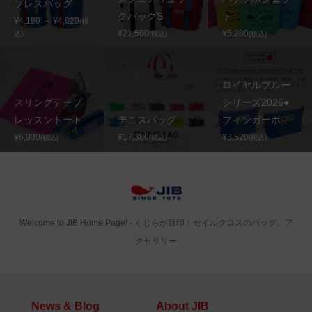
プレスバッグ
クバッグS
ト
¥4,180 ～ ¥4,620
(税
¥21,560
¥5,280
込)
(税込)
(税込)
ロイヤルブルー
スリングテープ
シリーズ2026●
レッスントート
テニスバッグ
フィンガーポ...
¥6,930
¥17,380
¥3,520
(税込)
(税込)
(税込)
Welcome to JIB Home Page! ‐ くじらが目印！セイルクロスのバッグ、ア
クセサリー
News & Blog
About JIB