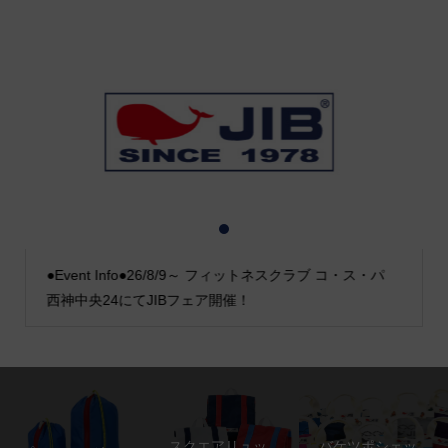
1
2
3
●Event Info●26/8/9～ フィットネスクラブ コ・ス・パ
西神中央24にてJIBフェア開催！
スクエアリュッ
バケツポシェッ