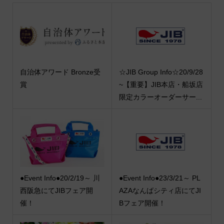
自治体アワード Bronze受
☆JIB Group Info☆20/9/28
賞
~【重要】JIB本店・船坂店
限定カラーオーダーサー...
●Event Info●20/2/19～ 川
●Event Info●23/3/21～ PL
西阪急にてJIBフェア開
AZAなんばシティ店にてJI
催！
Bフェア開催！