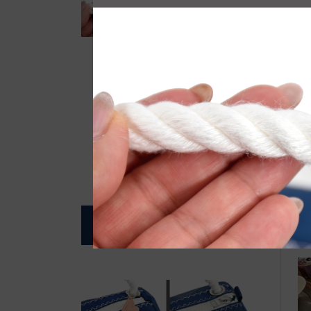
自
●E
て