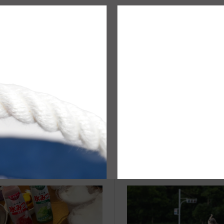
治体アワード Bronze受賞
☆JIB Group Info☆20/9/28~
要】JIB本店・船坂店限定カラ
ーダーサービス休止...
vent Info●20/10/14～ 宝塚阪急に
ロイヤルブルーシリーズ2026
JIBフェア開催！
ダーダッフルバッグネオ