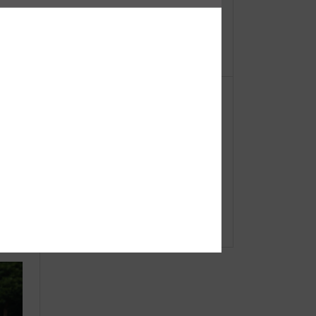
【重
ドキュメントポーチ SS / S / M
ーオ
●ボー
◆web更新Info◆19/09/26〜 新着商
品 “Olive Green/Fastener Tote”