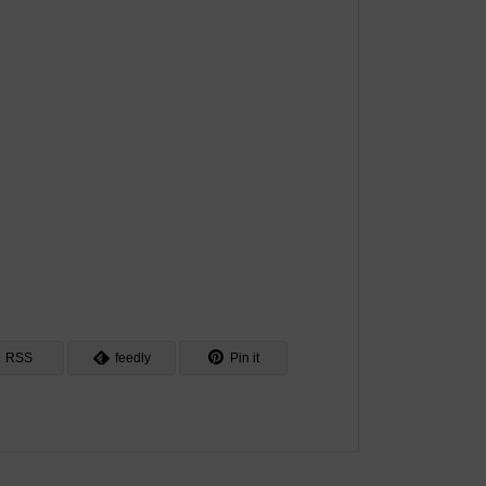
RSS
feedly
Pin it