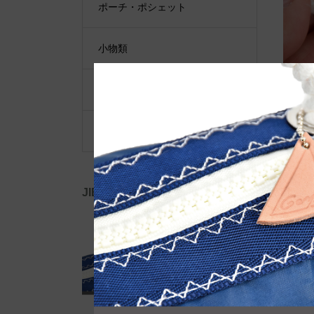
ポーチ・ポシェット
小物類
限定品・限定カラー
その他
JIB公式SNS