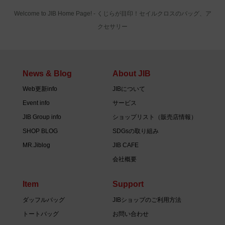
Welcome to JIB Home Page! ‐ くじらが目印！セイルクロスのバッグ、ア
クセサリー
News & Blog
About JIB
Web更新info
JIBについて
Event info
サービス
JIB Group info
ショップリスト（販売店情報）
SHOP BLOG
SDGsの取り組み
MR.Jiblog
JIB CAFE
会社概要
Item
Support
ダッフルバッグ
JIBショップのご利用方法
トートバッグ
お問い合わせ