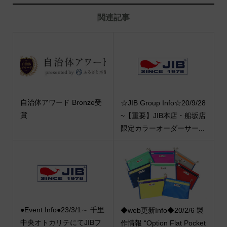
関連記事
自治体アワード Bronze受
☆JIB Group Info☆20/9/28
賞
~【重要】JIB本店・船坂店
限定カラーオーダーサー...
●Event Info●23/3/1～ 千里
◆web更新Info◆20/2/6 製
中央オトカリテにてJIBフ
作情報 “Option Flat Pocket