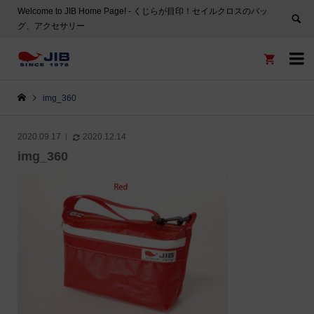
Welcome to JIB Home Page! ‐ くじらが目印！セイルクロスのバッ
グ、アクセサリー


img_360
2020.09.17
2020.12.14
img_360