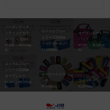
バーガンディヨ
ロイヤルブルー
ッティングカラ
オープントート
シリーズ2026●
ーシリーズ202...
バッグ
フィンガーポ...
¥7,260 ～ ¥9,020
¥7,260 ～ ¥9,020
(税
(税
¥3,520
込)
(税込)
込)
ロイヤルブルー
シリーズ2026●
キーケースクラ
オープントー...
ッチ
コインケース
¥8,360 ～ ¥9,020
(税
¥7,480
¥1,540
込)
(税込)
(税込)