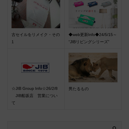
古セイルをリメイク・その
◆web更新Info◆24/5/15～
1
“JIBリビングシリーズ”
☆JIB Group Info☆26/2/8
男たるもの
JIB船坂店 営業につい
て