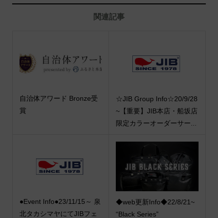
関連記事
自治体アワード Bronze受
☆JIB Group Info☆20/9/28
賞
~【重要】JIB本店・船坂店
限定カラーオーダーサー...
●Event Info●23/11/15～ 泉
◆web更新Info◆22/8/21~
北タカシマヤにてJIBフェ
“Black Series”