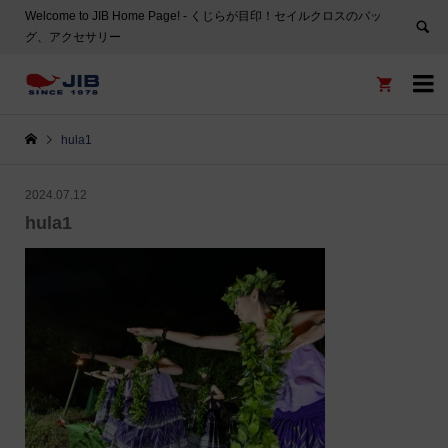
Welcome to JIB Home Page! ‐ くじらが目印！セイルクロスのバッ
グ、アクセサリー


hula1
2024.07.12
hula1