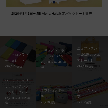
1
2
3
2026年8月1日〜JIB Aloha Hula限定バケツトート販売！
ニュアンスカラ
ドキュメントポ
マイクロクラッ
ー 2025 スクエ
ーチ SS / S / M
チウォレット
アトートS
¥5,830 ～ ¥7,480
(税
¥20,680
¥16,280
(税込)
込)
(税込)
バーガンディヨ
ッティングカラ
オプションポー
ネックストラッ
ーシリーズ202...
チ
プ
¥7,260 ～ ¥9,020
(税
¥1,980
¥2,200
込)
(税込)
(税込)