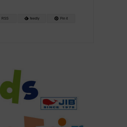
RSS
feedly
Pin it