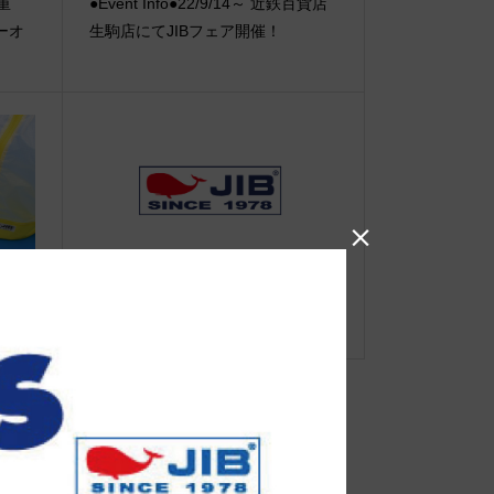
【重
●Event Info●22/9/14～ 近鉄百貨店
ーオ
生駒店にてJIBフェア開催！

バッ
●Event Info●25/7/9～西宮阪急にてJ
IBフェア開催！