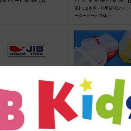
治体アワード Bronze受賞
☆JIB Group Info☆20/9/28~
要】JIB本店・船坂店限定カラ
ーダーサービス休止...
vent Info●23/3/21～ PLAZAなん
スピンクロス バルーンプレス
シティ店にてJIBフェア開催！
グL