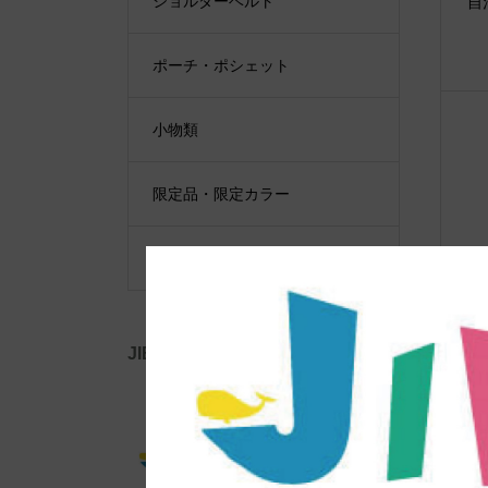
ショルダーベルト
自
ポーチ・ポシェット
小物類
限定品・限定カラー
その他
●E
ば
JIB公式SNS