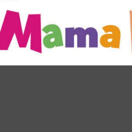
vent Info●19/12/11～阪急うめだ
●Event Info●25/7/16～ 泉北
店にてJIBフェア開催！
マヤにてJIBフェア開催！