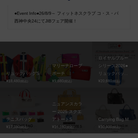
●Event Info●26/8/9～ フィットネスクラブ コ・ス・パ
西神中央24にてJIBフェア開催！
ロイヤルブルー
マリーナロープ
シリーズ2026●
リュックバッグS
ポーチ
リュックバッ...
¥18,480
¥9,680
¥20,680
(税込)
(税込)
(税込)
ニュアンスカラ
ー 2025 スクエ
テニスバッグ
アトートS
Carrying Bag M
¥17,380
¥16,280
¥30,800
(税込)
(税込)
(税込)