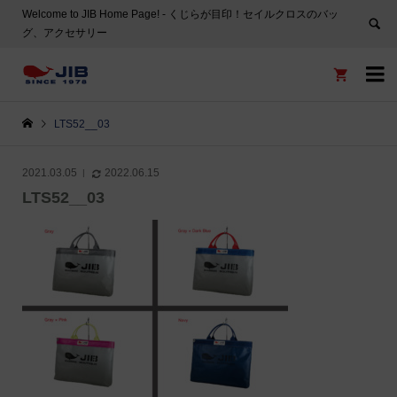
Welcome to JIB Home Page! ‐ くじらが目印！セイルクロスのバッ
グ、アクセサリー


LTS52__03
2021.03.05
2022.06.15
LTS52__03