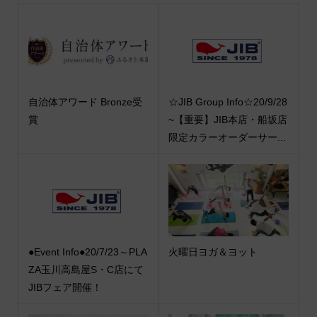
自治体アワード Bronze受
☆JIB Group Info☆20/9/28
賞
~【重要】JIB本店・船坂店
限定カラーオーダーサー...
●Event Info●20/7/23～PLA
火曜日ヨガ＆ヨット
ZA玉川高島屋S・C店にて
JIBフェア開催！