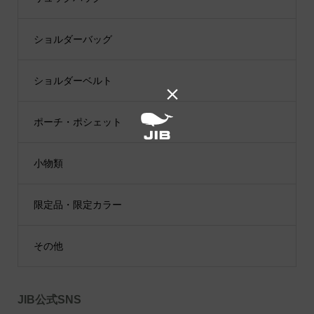
ショルダーバッグ
ショルダーベルト

ポーチ・ポシェット
小物類
限定品・限定カラー
その他
JIB公式SNS