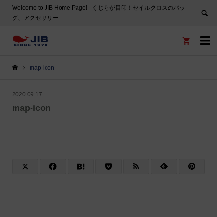
Welcome to JIB Home Page! ‐ くじらが目印！セイルクロスのバッ
グ、アクセサリー


map-icon
2020.09.17
map-icon