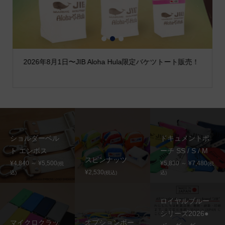
1
2
3
2026年8月1日〜JIB Aloha Hula限定バケツトート販売！
ショルダーベル
ドキュメントポ
ト エンボス
ーチ SS / S / M
スピンナッツ
¥4,840 ～ ¥5,500
¥5,830 ～ ¥7,480
(税
(税
¥2,530
込)
(税込)
込)
ロイヤルブルー
シリーズ2026●
マイクロクラッ
オプションポー