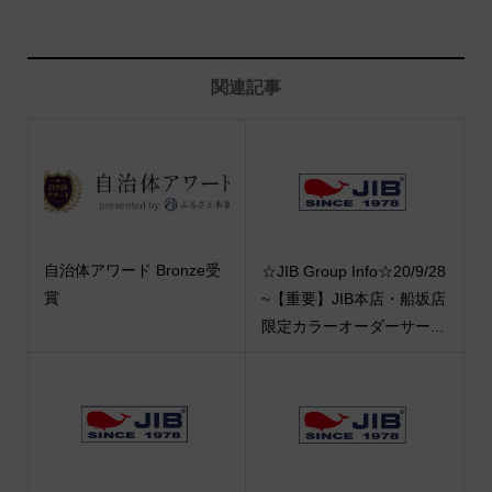
関連記事
自治体アワード Bronze受
☆JIB Group Info☆20/9/28
賞
~【重要】JIB本店・船坂店
限定カラーオーダーサー...