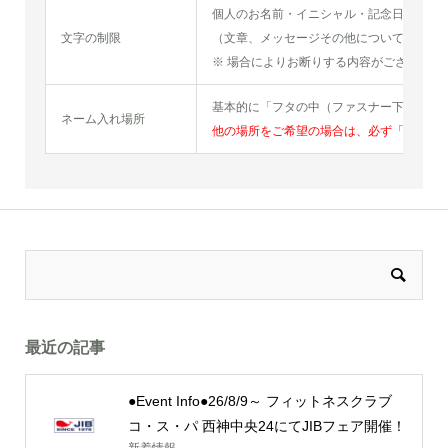
個人のお名前・イニシャル・記念日に限り
文字の制限
（文章、メッセージその他については不可
※ 場合によりお断りする内容がございます
基本的に「フタの中（ファスナー下部分）
ネーム入れ場所
他の場所をご希望の場合は、必ず「発送・
最近の記事
●Event Info●26/8/9～ フィットネスクラブ
コ・ス・パ 西神中央24にてJIBフェア開催！
新着情報