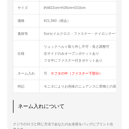
サイズ
約W22cm×H26cm×D10cm
価格
¥21,560（税込）
素材等
5ozセイルクロス・ファスナー・ナイロンテープ他
リュックベルト取り外し不可・長さ調整可
仕様
左サイドのみオープンポケットあり
フタ中にファスナー付きポケットあり
ネーム入れ
可
※フタの中（ファスナー下部分）
特記
モニタによりお色味のニュアンスに実物との若干の違
ネーム入れについて
クジラのロゴと同じ方法であなたのお名前をバッグにプリント出