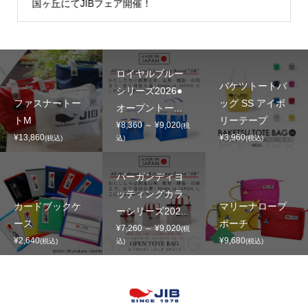
国ヶ丘にてJIBフェア開催！
ロイヤルブルー
バケツトートバ
シリーズ2026●
ファスナートー
ッグ SS アイボ
オープントー...
トM
リーテープ
¥8,360 ～ ¥9,020
(税
¥13,860
¥3,960
(税込)
込)
(税込)
バーガンディヨ
ッティングカラ
カードブックケ
マリーナロープ
ーシリーズ202...
ース
ポーチ
¥7,260 ～ ¥9,020
(税
¥2,640
¥9,680
(税込)
込)
(税込)