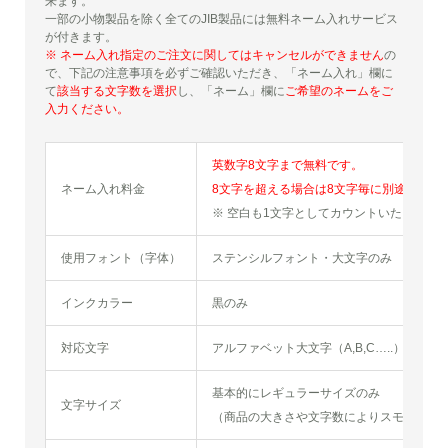
来ます。
一部の小物製品を除く全てのJIB製品には無料ネーム入れサービス
が付きます。
※ ネーム入れ指定のご注文に関してはキャンセルができません
の
で、下記の注意事項を必ずご確認いただき、「ネーム入れ」欄に
て
該当する文字数を選択
し、「ネーム」欄に
ご希望のネームをご
入力ください。
英数字8文字まで無料です。
ネーム入れ料金
8文字を超える場合は8文字毎に別途料金5
※ 空白も1文字としてカウントいたします
使用フォント（字体）
ステンシルフォント・大文字のみ
インクカラー
黒のみ
対応文字
アルファベット大文字（A,B,C…..）アラ
基本的にレギュラーサイズのみ
文字サイズ
（商品の大きさや文字数によりスモールサ