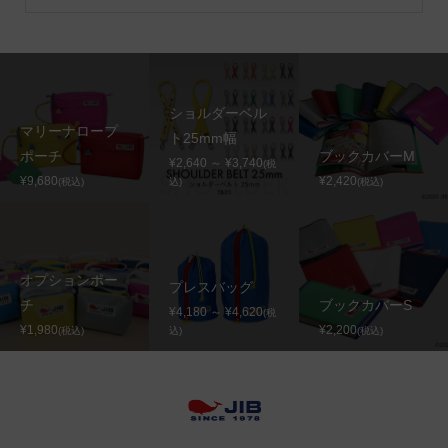
ショルダーベル
マリーナロープ
ト25mm幅
ポーチ
ブックカバーM
¥2,640 ～ ¥3,740
(税
¥9,680
¥2,420
(税込)
込)
(税込)
オプションポー
プレスバッグ
チ
ブックカバーS
¥4,180 ～ ¥4,620
(税
¥1,980
¥2,200
(税込)
込)
(税込)