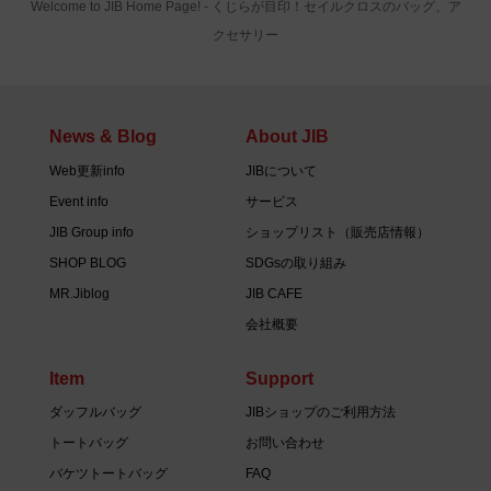
Welcome to JIB Home Page! ‐ くじらが目印！セイルクロスのバッグ、ア
クセサリー
News & Blog
About JIB
Web更新info
JIBについて
Event info
サービス
JIB Group info
ショップリスト（販売店情報）
SHOP BLOG
SDGsの取り組み
MR.Jiblog
JIB CAFE
会社概要
Item
Support
ダッフルバッグ
JIBショップのご利用方法
トートバッグ
お問い合わせ
バケツトートバッグ
FAQ