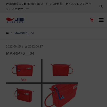
Welcome to JIB Home Page! ‐ くじらが目印！セイルクロスのバッ
グ、アクセサリー


MA-RP76__04
2022.06.15
2022.06.17
MA-RP76__04