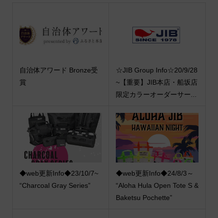
自治体アワード Bronze受
☆JIB Group Info☆20/9/28
賞
~【重要】JIB本店・船坂店
限定カラーオーダーサー...
◆web更新Info◆23/10/7~
◆web更新Info◆24/8/3～
“Charcoal Gray Series”
“Aloha Hula Open Tote S &
Baketsu Pochette”