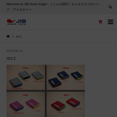
Welcome to JIB Home Page! ‐ くじらが目印！セイルクロスのバッ
グ、アクセサリー


mc1
2023.06.14
mc1