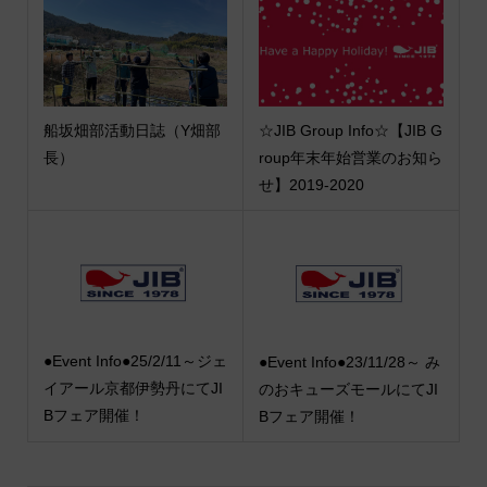
船坂畑部活動日誌（Y畑部
☆JIB Group Info☆【JIB G
長）
roup年末年始営業のお知ら
せ】2019-2020
●Event Info●25/2/11～ジェ
●Event Info●23/11/28～ み
イアール京都伊勢丹にてJI
のおキューズモールにてJI
Bフェア開催！
Bフェア開催！