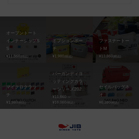
オープントート
インナージップS
オプションポー
ファスナートー
S
チ
トM
¥11,660
¥1,980
¥13,860
(税込)
(税込)
(税込)
バーガンディヨ
ッティングカラ
マイクロクラッ
セイルバッグネ
ーシリーズ202...
チ
オ
¥11,660 ～
¥1,980
¥16,060
¥6,380
(税込)
(税込)
(税込)