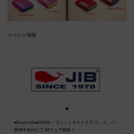
イベント情報
1
2
3
●Event Info●26/8/9～ フィットネスクラブ コ・ス・パ
西神中央24にてJIBフェア開催！