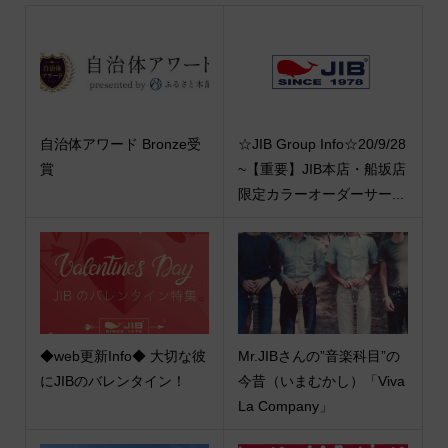
自治体アワード Bronze受
☆JIB Group Info☆20/9/28
賞
~【重要】JIB本店・船坂店
限定カラーオーダーサー...
◆web更新Info◆ 大切な彼
Mr.JIBさんの”音楽科目”の
にJIBのバレンタイン！
今昔（いまむかし）「Viva
La Company」