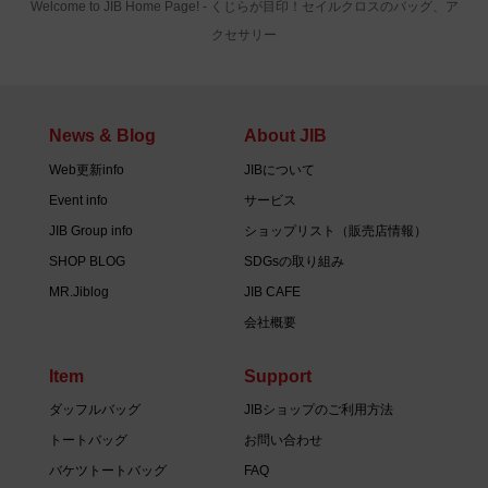
Welcome to JIB Home Page! ‐ くじらが目印！セイルクロスのバッグ、ア
クセサリー
News & Blog
About JIB
Web更新info
JIBについて
Event info
サービス
JIB Group info
ショップリスト（販売店情報）
SHOP BLOG
SDGsの取り組み
MR.Jiblog
JIB CAFE
会社概要
Item
Support
ダッフルバッグ
JIBショップのご利用方法
トートバッグ
お問い合わせ
バケツトートバッグ
FAQ