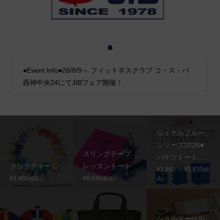
1
2
3
●Event Info●26/8/9～ フィットネスクラブ コ・ス・パ
西神中央24にてJIBフェア開催！
ロイヤルブルー
シリーズ2026●
スリングテープ
バケツトート...
クジラチャーム
レッスントート
¥3,960 ～ ¥5,830
(税
¥1,980
¥6,930
(税込)
(税込)
込)
ショルダーベル