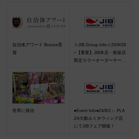
自治体アワード Bronze受
☆JIB Group Info☆20/9/28
賞
~【重要】JIB本店・船坂店
限定カラーオーダーサー...
世界に発信
●Event Info●24/8/1～ PLA
ZA大船ルミネウィング店
にてJIBフェア開催！