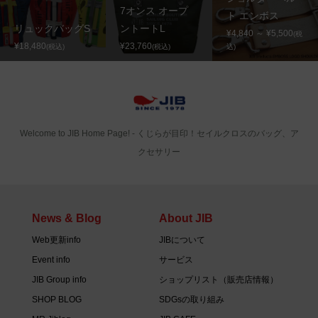
7オンス オープ
ト エンボス
リュックバッグS
ントートL
¥4,840 ～ ¥5,500
(税
¥18,480
¥23,760
(税込)
(税込)
込)
Welcome to JIB Home Page! ‐ くじらが目印！セイルクロスのバッグ、ア
クセサリー
News & Blog
About JIB
Web更新info
JIBについて
Event info
サービス
JIB Group info
ショップリスト（販売店情報）
SHOP BLOG
SDGsの取り組み