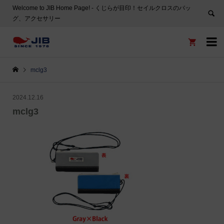
Welcome to JIB Home Page! ‐ くじらが目印！セイルクロスのバッ
グ、アクセサリー


mclg3
2024.12.16
mclg3