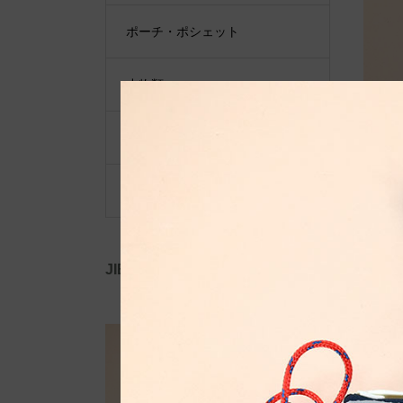
ポーチ・ポシェット
小物類
限定品・限定カラー
その他
JIB公式SNS