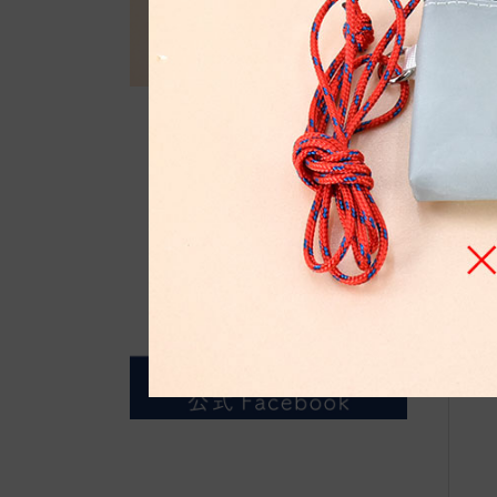
自
●E
マ