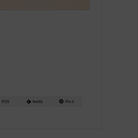
RSS
feedly
Pin it