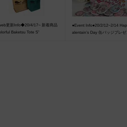
eb更新Info◆20/4/17~ 新着商品
●Event Info●20/2/12~2/14 Ha
lorful Baketsu Tote S”
alentain’s Day 缶バッジプレ