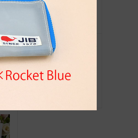
【重
◆web更新Info◆24/5/15～ “JIBリビ
ーオ
ングシリーズ”
ブン高
●Event Info●20/2/15〜 Happy Whit
e Day Fair