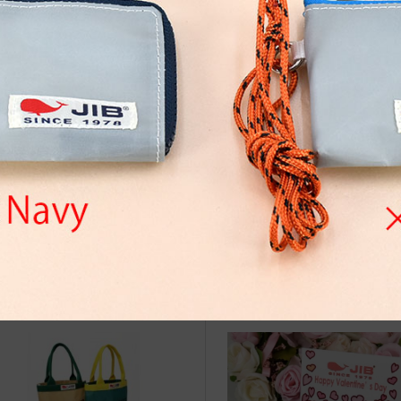
治体アワード Bronze受賞
☆JIB Group Info☆20/9/28~
要】JIB本店・船坂店限定カラ
ーダーサービス休止...
vent Info●20/2/19～大阪タカシ
●Event Info●25/4/28～ イノ
ヤにてJIBフェア開催！
の原店にてJIBフェア開催！