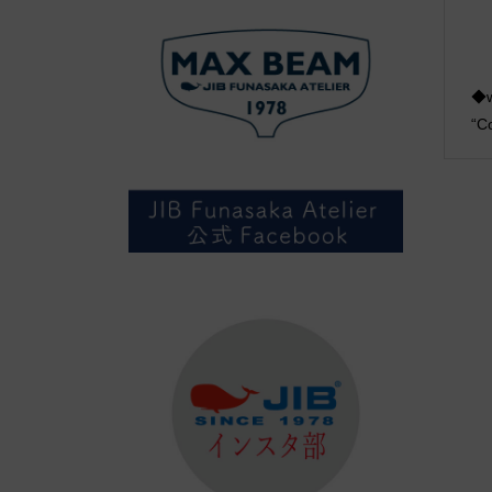
◆w
“Co