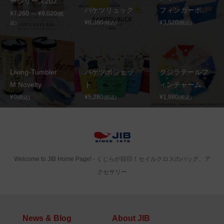
ーシリーズ202...
バケツリュック
フィンガーポ...
¥7,260 ～ ¥9,020
(税
¥6,380
¥3,520
込)
(税込)
(税込)
Living-Tumbler
バケツポシェッ
クジラテールフ
M Novelty
ト
ィンチャーム
¥0
¥5,280
¥1,980
(税込)
(税込)
(税込)
Welcome to JIB Home Page! ‐ くじらが目印！セイルクロスのバッグ、ア
クセサリー
News & Blog
About JIB