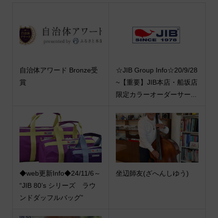
自治体アワード Bronze受
☆JIB Group Info☆20/9/28
賞
~【重要】JIB本店・船坂店
限定カラーオーダーサー...
◆web更新Info◆24/11/6～
坐辺師友(ざへんしゆう)
“JIB 80’s シリーズ ラウ
ンドダッフルバッグ”