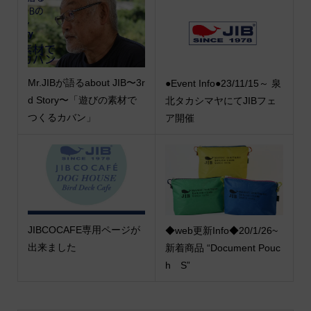
Mr.JIBが語るabout JIB〜3r
●Event Info●23/11/15～ 泉
d Story〜「遊びの素材で
北タカシマヤにてJIBフェ
つくるカバン」
ア開催
JIBCOCAFE専用ページが
◆web更新Info◆20/1/26~
出来ました
新着商品 “Document Pouc
h S”