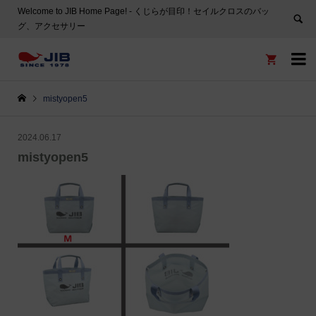
Welcome to JIB Home Page! ‐ くじらが目印！セイルクロスのバッ
グ、アクセサリー


mistyopen5
2024.06.17
mistyopen5