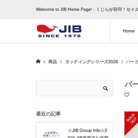
Welcome to JIB Home Page! ‐ くじらが
Home
商品
ヨッティングシリーズ2026
バー
バ
最近の記事
S
L
D
O
U
O
T
☆JIB Group Info☆2
026 JIB直営店お盆期