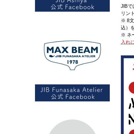
JIB
リン
※ 8
込）
※ 
入れ