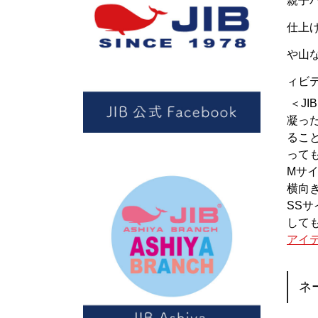
親子
仕上
や山
ィビ
＜JI
凝っ
るこ
って
Mサ
横向き
SS
して
アイ
ネ