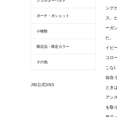
ショルダーベルト
ング
ポーチ・ポシェット
ス。
ーガ
小物類
た。
限定品・限定カラー
イビ
コロ
その他
こな
似合
JIB公式SNS
とき
アン
を取