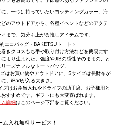
バッグもお薦めです。季節感のあるファッションの
げに、一つは持っていたいヨッティングカラー。海
などのアウトドアから、各種イベントなどのアクテ
ティまで、気分も上がる推しアイテムです。
B的エコバッグ・BAKETSUトート＞
た巻きクロスもち手や取り付け方法などを簡易にす
とにより生まれた、強度やJIBの感性そのままの、と
もリーズナブルなトートバッグ。
イズはお買い物やアウトドアに、Sサイズは長財布が
に、iPadが入る大きさ。
サイズはお弁当入れやドライブの助手席、お子様用と
もおすすめです。ギフトにも大変喜ばれます。
テム詳細
はこのページ下部をご覧ください。
ーム入れ無料サービス！