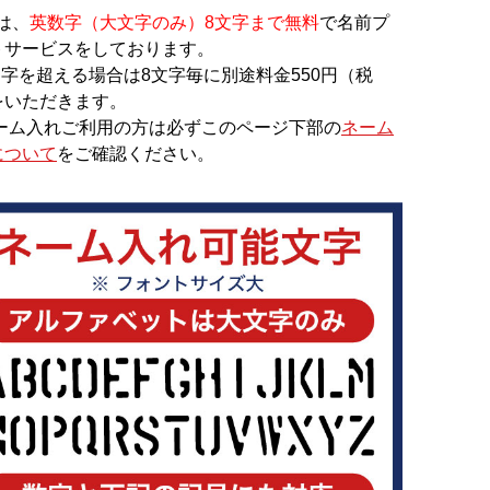
では、
英数字（大文字のみ）8文字まで無料
で名前プ
トサービスをしております。
文字を超える場合は8文字毎に別途料金550円（税
をいただきます。
ネーム入れご利用の方は必ずこのページ下部の
ネーム
について
をご確認ください。