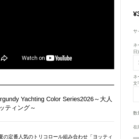
¥
サ
ネ
日
ネ
文
rgundy Yachting Color Series2026～大人
ッティング～
数
在
Bの夏の定番人気のトリコロール組み合わせ「ヨッティ