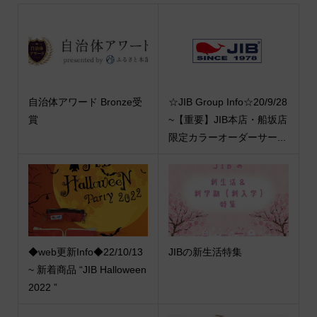
自治体アワード Bronze受
☆JIB Group Info☆20/9/28
賞
~【重要】JIB本店・船坂店
限定カラーオーダーサー...
◆web更新Info◆22/10/13
JIBの新生活特集
~ 新着商品 “JIB Halloween
2022 ”