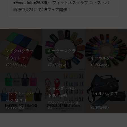
●Event Info●26/8/9～ フィットネスクラブ コ・ス・パ
西神中央24にてJIBフェア開催！
マイクロクラッ
キーケースクラ
チウォレット
ッチ
キーホルダー
¥20,680
¥7,480
¥2,200
(税込)
(税込)
(税込)
ショルダーベル
バケツトートバ
セイルバッグネ
ト40mm幅
ッグ M ネオ
オ
¥3,630 ～ ¥4,620
(税
¥5,830
¥6,380
(税込)
込)
(税込)