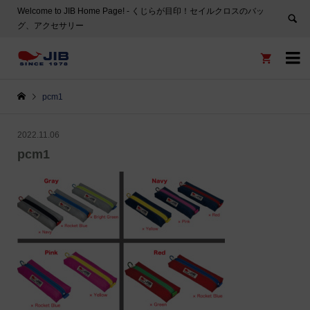
Welcome to JIB Home Page! ‐ くじらが目印！セイルクロスのバッ
グ、アクセサリー


pcm1
2022.11.06
pcm1