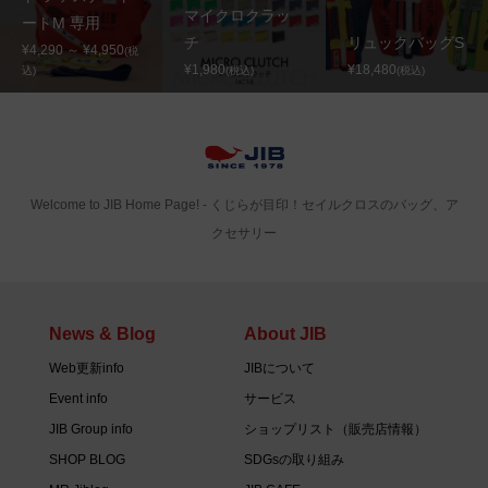
マイクロクラッ
ートM 専用
チ
リュックバッグS
¥4,290 ～ ¥4,950
(税
¥1,980
¥18,480
込)
(税込)
(税込)
Welcome to JIB Home Page! ‐ くじらが目印！セイルクロスのバッグ、ア
クセサリー
News & Blog
About JIB
Web更新info
JIBについて
Event info
サービス
JIB Group info
ショップリスト（販売店情報）
SHOP BLOG
SDGsの取り組み