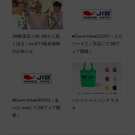
JIB船坂店とMr.JIBさん熱
●Event Info●23/10/7～エピ
く語る！eo光TV取材放映
ソード三ノ宮店にてJIBフ
のお知らせ
ェア開催！
●Event Info●26/5/22～あ
バケツトートバッグ S ネ
べの andにてJIBフェア開
オ
催！