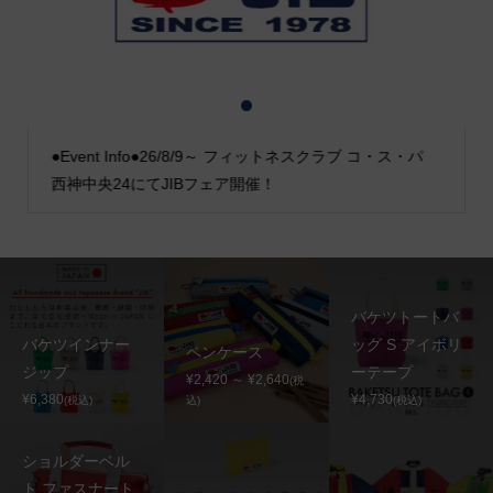
1
2
3
●Event Info●26/8/9～ フィットネスクラブ コ・ス・パ
西神中央24にてJIBフェア開催！
バケツトートバ
バケツインナー
ッグ S アイボリ
ペンケース
ジップ
ーテープ
¥2,420 ～ ¥2,640
(税
¥6,380
¥4,730
(税込)
込)
(税込)
ショルダーベル
ト ファスナート