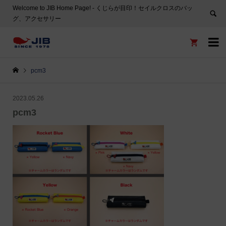
Welcome to JIB Home Page! ‐ くじらが目印！セイルクロスのバッ
グ、アクセサリー


pcm3
2023.05.26
pcm3