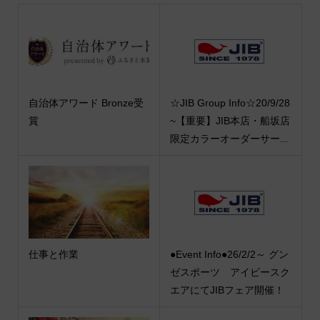
自治体アワード Bronze受
☆JIB Group Info☆20/9/28
賞
~【重要】JIB本店・船坂店
限定カラーオーダーサー...
仕事と作業
●Event Info●26/2/2～ グン
ゼスポーツ アイビースク
エアにてJIBフェア開催！