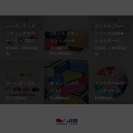
バーガンディヨ
ロイヤルブルー
ッティングカラ
7オンス ドキュ
シリーズ2026●
ーシリーズ202...
メントポーチ
ショルダーベ...
¥7,260 ～ ¥9,020
¥8,580 ～
¥2,640 ～ ¥4,950
(税
(税
¥11,880
込)
(税込)
込)
ラージダッフル
オプションポケ
クジラテールフ
バッグ
ットS
ィンチャーム
¥27,280
¥1,980
¥1,980
(税込)
(税込)
(税込)