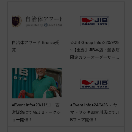
自治体アワード Bronze受
☆JIB Group Info☆20/9/28
賞
~【重要】JIB本店・船坂店
限定カラーオーダーサー...
●Event Info●23/11/11 西
●Event Info●24/6/26～ ヤ
宮阪急にてMr.JIBトークシ
マトヤシキ加古川店にてJI
ョー開催！
Bフェア開催！