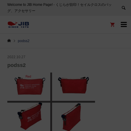
Welcome to JIB Home Page! ‐ くじらが目印！セイルクロスのバッ
グ、アクセサリー


podss2
2022.10.27
podss2