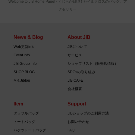
Welcome to JIB Home Page! ‐ くじらが目印！セイルクロスのバッグ、ア
クセサリー
News & Blog
About JIB
Web更新info
JIBについて
Event info
サービス
JIB Group info
ショップリスト（販売店情報）
SHOP BLOG
SDGsの取り組み
MR.Jiblog
JIB CAFE
会社概要
Item
Support
ダッフルバッグ
JIBショップのご利用方法
トートバッグ
お問い合わせ
バケツトートバッグ
FAQ