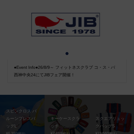
1
2
3
●Event Info●26/8/9～ フィットネスクラブ コ・ス・パ
西神中央24にてJIBフェア開催！
スピンクロス バ
ルーンプレスバ
キーケースクラ
スクエアリュッ
ッグL
ッチ
クバッグS
¥6,380
¥7,480
¥21,560
(税込)
(税込)
(税込)