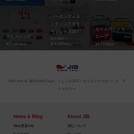
バーガンディヨ
ッティングカラ
セイルバッグ S
ーシリーズ202...
テニスバッグ
ロープ
¥11,660 ～
¥17,380
¥16,060
¥5,720
(税込)
(税込)
(税込)
Welcome to JIB Home Page! ‐ くじらが目印！セイルクロスのバッグ、ア
クセサリー
News & Blog
About JIB
Web更新info
JIBについて