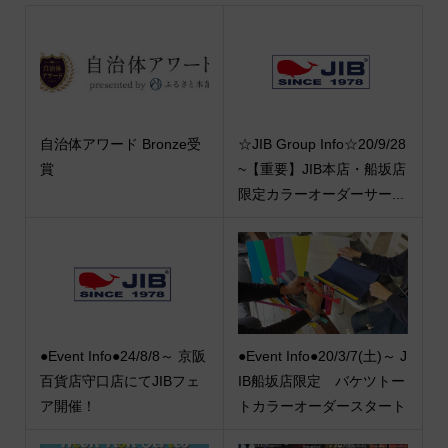
自治体アワード Bronze受
☆JIB Group Info☆20/9/28
賞
~【重要】JIB本店・船坂店
限定カラーオーダーサー...
●Event Info●24/8/8～ 京阪
●Event Info●20/3/7(土)～ J
百貨店守口店にてJIBフェ
IB船坂店限定 バケツトー
ア開催！
トカラーオーダースタート