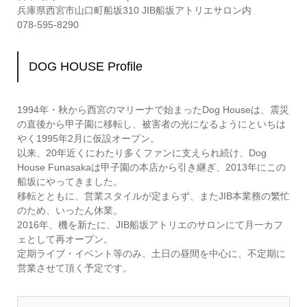
兵庫県西宮市山口町船坂310 JIB船坂アトリエサロン内
078-595-8290
DOG HOUSE Profile
1994年・秋から西宮のマリーナで始まったDog Houseは、震災
の直後から甲子園に移転し、被害者の光になるようにといちは
やく1995年2月に仮設オープン。
以来、20年近くにわたり多くファンに支えられ続け、Dog
House Funasakaは甲子園の本店から引き継ぎ、2013年にこの
船坂にやってきました。
移転とともに、営業スタイルが定まらず、またJIB本業務の繁忙
のため、いったん休業。
2016年、機を新たに、JIB船坂アトリエのサロンにて月一カフ
ェとして再オープン。
定期ライブ・イベント等のみ、土日の昼間を中心に、不定期に
営業させて頂く予定です。