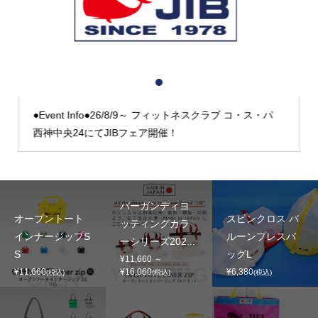
1
2
3
●Event Info●26/8/9～ フィットネスクラブ コ・ス・パ
西神中央24にてJIBフェア開催！
バーガンディヨ
オープントート
スピンクロス バ
ッティングカラ
インナージップS
ルーンプレスバ
ーシリーズ202...
S
ッグL
¥11,660 ～
¥11,660
¥16,060
¥6,380
(税込)
(税込)
(税込)