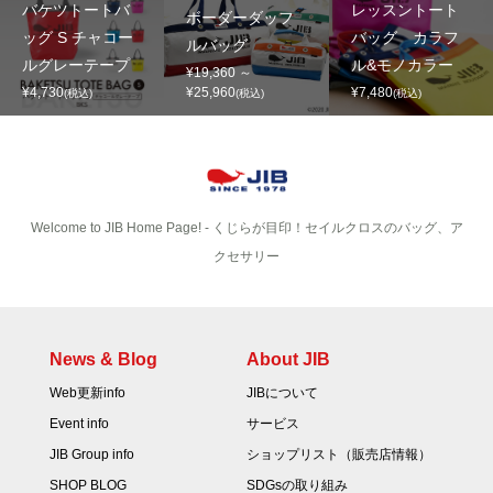
バケツトートバ
レッスントート
ボーダーダッフ
ッグ S チャコー
バッグ カラフ
ルバッグ
ルグレーテープ
ル&モノカラー
¥19,360 ～
¥4,730
¥25,960
¥7,480
(税込)
(税込)
(税込)
Welcome to JIB Home Page! ‐ くじらが目印！セイルクロスのバッグ、ア
クセサリー
News & Blog
About JIB
Web更新info
JIBについて
Event info
サービス
JIB Group info
ショップリスト（販売店情報）
SHOP BLOG
SDGsの取り組み