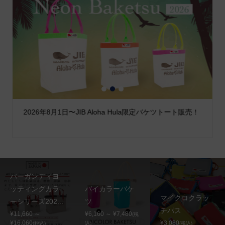
1
2
3
2026年8月1日〜JIB Aloha Hula限定バケツトート販売！
バーガンディヨ
ッティングカラ
バイカラーバケ
マイクロクラッ
ーシリーズ202...
ツ
チパス
¥11,660 ～
¥6,160 ～ ¥7,480
(税
¥16,060
¥3,080
(税込)
込)
(税込)