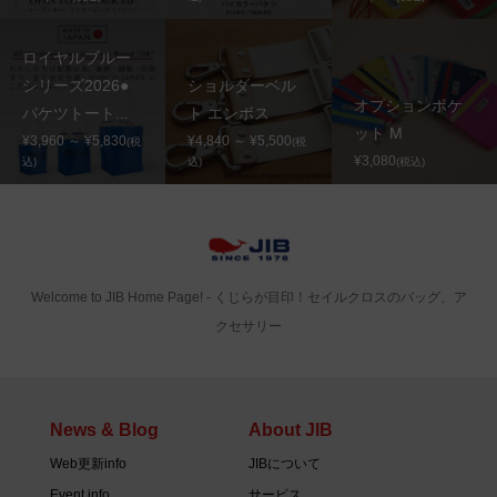
ロイヤルブルー
シリーズ2026●
ショルダーベル
オプションポケ
バケツトート...
ト エンボス
ット M
¥3,960 ～ ¥5,830
¥4,840 ～ ¥5,500
(税
(税
¥3,080
込)
込)
(税込)
Welcome to JIB Home Page! ‐ くじらが目印！セイルクロスのバッグ、ア
クセサリー
News & Blog
About JIB
Web更新info
JIBについて
Event info
サービス