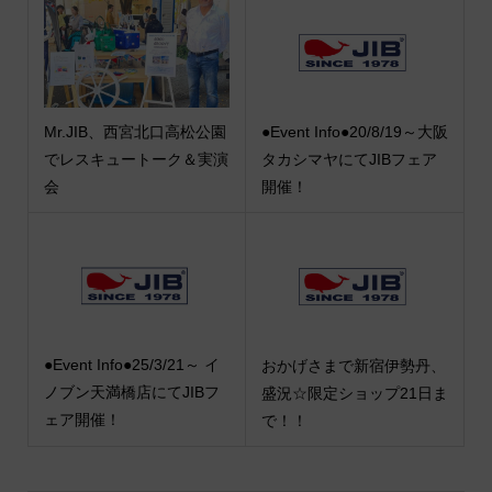
Mr.JIB、西宮北口高松公園
●Event Info●20/8/19～大阪
でレスキュートーク＆実演
タカシマヤにてJIBフェア
会
開催！
●Event Info●25/3/21～ イ
おかげさまで新宿伊勢丹、
ノブン天満橋店にてJIBフ
盛況☆限定ショップ21日ま
ェア開催！
で！！