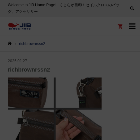
Welcome to JIB Home Page! ‐ くじらが目印！セイルクロスのバッ
グ、アクセサリー


richbrownrssn2
2025.01.27
richbrownrssn2