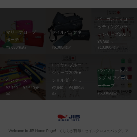
バーガンディヨ
ッティングカラ
マリーナロープ
セイルバッグネ
ーシリーズ202...
ポーチ
オ
¥8,360 ～
¥9,680
¥6,380
¥13,860
(税込)
(税込)
(税込)
ロイヤルブルー
バケツトートバ
シリーズ2026●
ッグ M アイボリ
ペンケース
ショルダーベ...
ーテープ
¥2,420 ～ ¥2,640
¥2,640 ～ ¥4,950
(税
(税
¥5,830
込)
込)
(税込)
Welcome to JIB Home Page! ‐ くじらが目印！セイルクロスのバッグ、ア