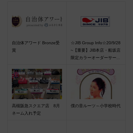
自治体アワード Bronze受
☆JIB Group Info☆20/9/28
賞
~【重要】JIB本店・船坂店
限定カラーオーダーサー...
高槻阪急スクエア店 8月
僕の音ルーツ～小学校時代
ネーム入れ予定