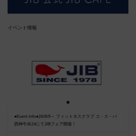
イベント情報
1
2
3
●Event Info●26/8/9～ フィットネスクラブ コ・ス・パ
西神中央24にてJIBフェア開催！