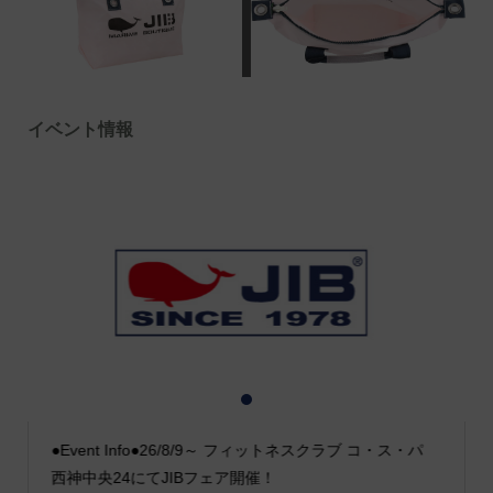
イベント情報
1
2
3
●Event Info●26/8/9～ フィットネスクラブ コ・ス・パ
西神中央24にてJIBフェア開催！