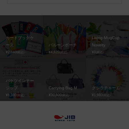
カードブックケ
Living-MugCup
ース
バルーンポーチ
Novelty
¥2,640
¥4,620
¥0
(税込)
(税込)
(税込)
バケツインナー
ジップ
Carrying Bag M
クジラチャーム
¥6,380
¥30,800
¥1,980
(税込)
(税込)
(税込)