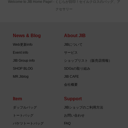
Welcome to JIB Home Page! ‐ くじらが目印！セイルクロスのバッグ、ア
クセサリー
News & Blog
About JIB
Web更新info
JIBについて
Event info
サービス
JIB Group info
ショップリスト（販売店情報）
SHOP BLOG
SDGsの取り組み
MR.Jiblog
JIB CAFE
会社概要
Item
Support
ダッフルバッグ
JIBショップのご利用方法
トートバッグ
お問い合わせ
バケツトートバッグ
FAQ