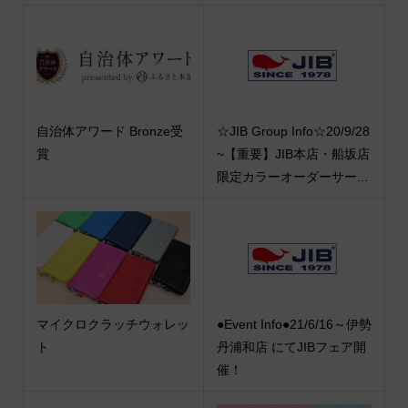
自治体アワード Bronze受
☆JIB Group Info☆20/9/28
賞
~【重要】JIB本店・船坂店
限定カラーオーダーサー...
マイクロクラッチウォレッ
●Event Info●21/6/16～伊勢
ト
丹浦和店 にてJIBフェア開
催！