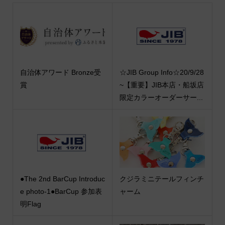
自治体アワード Bronze受
☆JIB Group Info☆20/9/28
賞
~【重要】JIB本店・船坂店
限定カラーオーダーサー...
●The 2nd BarCup Introduc
クジラミニテールフィンチ
e photo-1●BarCup 参加表
ャーム
明Flag