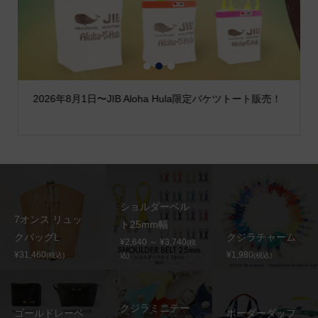
1
2
3
2026年8月1日〜JIB Aloha Hula限定バケツトート販売！
ショルダーベル
7オンス リュッ
ト25mm幅
クバッグL
クジラチャーム
¥2,640 ～ ¥3,740
(税
¥31,460
¥1,980
(税込)
込)
(税込)
クジラミニテー
ゴールドレーベ
ボーダーダッフ