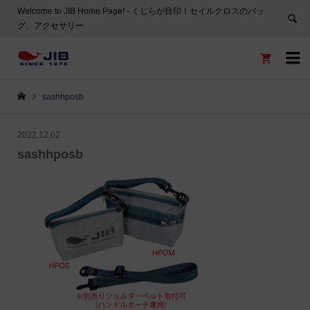
Welcome to JIB Home Page! ‐ くじらが目印！セイルクロスのバッ
グ、アクセサリー


sashhposb
2022.12.02
sashhposb