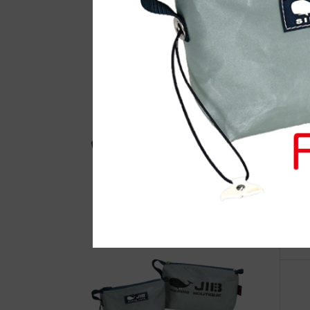
自
☆J
要
知