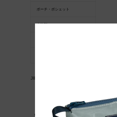
ポーチ・ポシェット
小物類
限定品・限定カラー
その他
JIB公式SNS