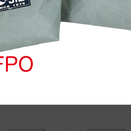
治体アワード Bronze受賞
☆JIB Group Info☆20/9/28~
要】JIB本店・船坂店限定カラ
ーダーサービス休止...
IB Group Info☆2020-2021【重
男たるもの
】JIB直営店 年末年始営業のお
らせ