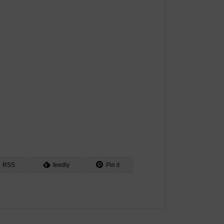
RSS
feedly
Pin it