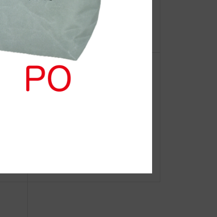
【重
●Event Info●21/3/24～ 千里阪急
ーオ
にてJIBフェア開催！
◆web更新Info◆ JIBの七夕・サマ
ーバレンタインデー オススメセレ
クト