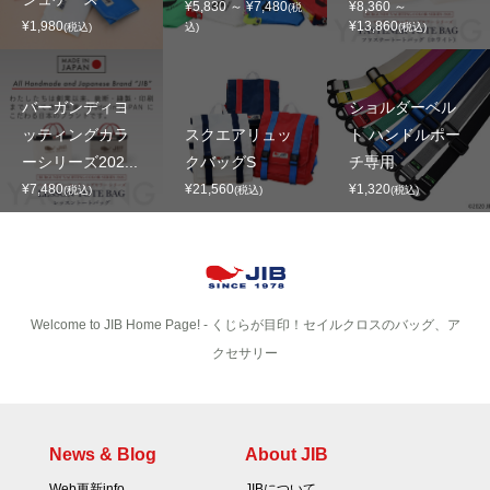
¥5,830 ～ ¥7,480
¥8,360 ～
(税
¥1,980
¥13,860
(税込)
込)
(税込)
バーガンディヨ
ショルダーベル
ッティングカラ
スクエアリュッ
ト ハンドルポー
ーシリーズ202...
クバッグS
チ専用
¥7,480
¥21,560
¥1,320
(税込)
(税込)
(税込)
Welcome to JIB Home Page! ‐ くじらが目印！セイルクロスのバッグ、ア
クセサリー
News & Blog
About JIB
Web更新info
JIBについて