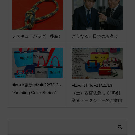
レスキューバッグ（後編）
どうなる、日本の若者よ
◆web更新Info◆22/7/13~
●Event Info●21/11/13
“Yachting Color Series”
（土）西宮阪急にてJIB創
業者トークショーのご案内