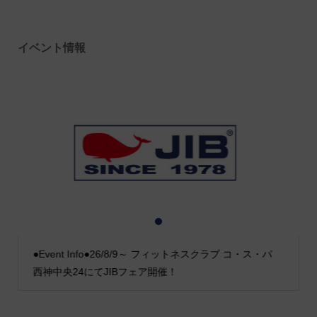
イベント情報
1
2
3
●Event Info●26/8/9～ フィットネスクラブ コ・ス・パ
西神中央24にてJIBフェア開催！