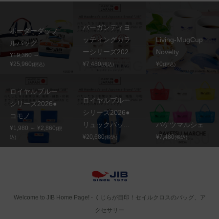
バーガンディヨ
ボーダーダッフ
ッティングカラ
Living-MugCup
ルバッグ
ーシリーズ202...
Novelty
¥19,360 ～
¥25,960
¥7,480
¥0
(税込)
(税込)
(税込)
ロイヤルブルー
ロイヤルブルー
シリーズ2026●
シリーズ2026●
コモノ
リュックバッ...
バケツマルシェ
¥1,980 ～ ¥2,860
(税
¥20,680
¥7,480
込)
(税込)
(税込)
Welcome to JIB Home Page! ‐ くじらが目印！セイルクロスのバッグ、ア
クセサリー