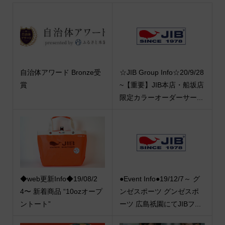
自治体アワード Bronze受
☆JIB Group Info☆20/9/28
賞
~【重要】JIB本店・船坂店
限定カラーオーダーサー...
◆web更新Info◆19/08/2
●Event Info●19/12/7～ グ
4〜 新着商品 “10ozオープ
ンゼスポーツ グンゼスポ
ントート”
ーツ 広島祇園にてJIBフ...