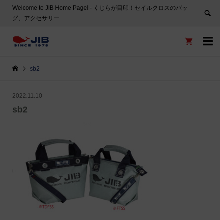
Welcome to JIB Home Page! ‐ くじらが目印！セイルクロスのバッ
グ、アクセサリー


sb2
2022.11.10
sb2