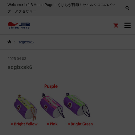
Welcome to JIB Home Page! ‐ くじらが目印！セイルクロスのバッ
グ、アクセサリー


scgbxsk6
2025.04.03
scgbxsk6