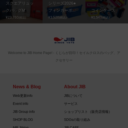
スクエアリュッ
シリーズ2026●
クバッグM
フィンガーポ...
コインケース
¥23,760
¥3,520
¥1,540
(税込)
(税込)
(税込)
Welcome to JIB Home Page! ‐ くじらが目印！セイルクロスのバッグ、ア
クセサリー
News & Blog
About JIB
Web更新info
JIBについて
Event info
サービス
JIB Group info
ショップリスト（販売店情報）
SHOP BLOG
SDGsの取り組み
MR.Jiblog
JIB CAFE