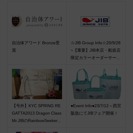
自治体アワード Bronze受
☆JIB Group Info☆20/9/28
賞
~【重要】JIB本店・船坂店
限定カラーオーダーサー...
【号外】KYC SPRING RE
●Event Info●23/7/12～西宮
GATTA2013 Dragon Class
阪急にてJIBフェア開催！
Mr.JIBのRainbowSeeker...