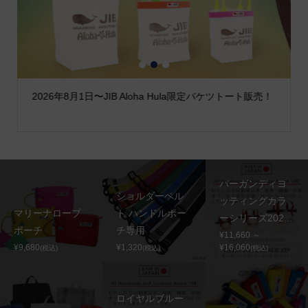
1
2
3
2026年8月1日〜JIB Aloha Hula限定バケツトート販売！
バーガンディヨ
ショルダーベル
ッティングカラ
マリーナロープ
ト ハンドルポー
ーシリーズ202...
ポーチ
チ専用
¥11,660 ～
¥9,680
¥1,320
¥16,060
(税込)
(税込)
(税込)
ロイヤルブルー