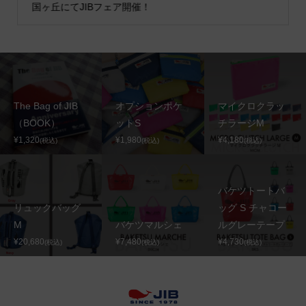
国ヶ丘にてJIBフェア開催！
The Bag of JIB
オプションポケ
マイクロクラッ
（BOOK）
ットS
チラージM
¥1,320
¥1,980
¥4,180
(税込)
(税込)
(税込)
バケツトートバ
リュックバッグ
ッグ S チャコー
M
バケツマルシェ
ルグレーテープ
¥20,680
¥7,480
¥4,730
(税込)
(税込)
(税込)