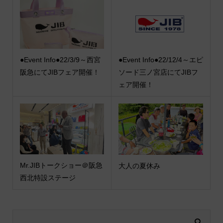
●Event Info●22/3/9～西宮
●Event Info●22/12/4～エピ
阪急にてJIBフェア開催！
ソード三ノ宮店にてJIBフ
ェア開催！
Mr.JIBトークショー＠阪急
大人の夏休み
西北特設ステージ