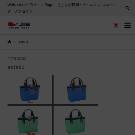
Welcome to JIB Home Page! ‐ くじらが目印！セイルクロスのバッ
グ、アクセサリー


sctsk1
2025.03.03
sctsk1