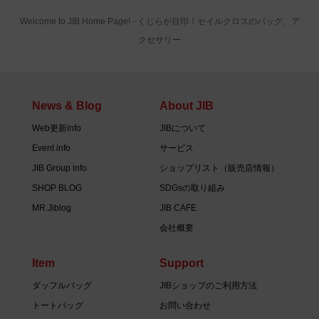
Welcome to JIB Home Page! ‐ くじらが目印！セイルクロスのバッグ、ア
クセサリー
News & Blog
About JIB
Web更新info
JIBについて
Event info
サービス
JIB Group info
ショップリスト（販売店情報）
SHOP BLOG
SDGsの取り組み
MR.Jiblog
JIB CAFE
会社概要
Item
Support
ダッフルバッグ
JIBショップのご利用方法
トートバッグ
お問い合わせ